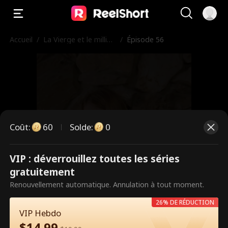
Accueil
/
La Vierge et le milliar
/
Épisode 56
daire
Coût
:
60
Solde
:
0
VIP : déverrouillez toutes les séries
Ce sont des épisodes payants.
gratuitement
Débloquez pour regarder.
Renouvellement automatique. Annulation à tout moment.
26% DE RÉDUCTION
VIP Hebdo
60
Débloquer maintenant
$
14.99