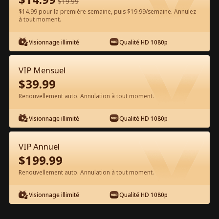
$
19.99
$14.99 pour la première semaine, puis $19.99/semaine. Annulez
à tout moment.
Regarder gratuitement sur l'App
Visionnage illimité
Qualité HD 1080p
VIP Mensuel
$
39.99
Renouvellement auto. Annulation à tout moment.
Visionnage illimité
Qualité HD 1080p
Épisode 56 - La Vierge et le
milliardaire Film complet
VIP Annuel
$
199.99
1-50
51-76
Tous les épisodes
Renouvellement auto. Annulation à tout moment.
56
57
58
59
60
6
Visionnage illimité
Qualité HD 1080p