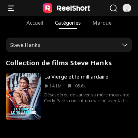
Accueil
Catégories
Marque
Steve Hanks
Collection de films Steve Hanks
La Vierge et le milliardaire
14.1M
105.6k
Désespérée de sauver sa mère mourante,
Cindy Parks conclut un marché avec la fille
de son patron, Nikki Jenkins : Se faire
passer pour Nikki et donner sa virginité au
milliardaire Charles Kane. Nikki utilise ce
stratagème pour convaincre Charles de
l’épouser, mais lorsqu’elle tombe malade,
Cindy est une fois de plus obligée de se