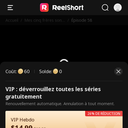
Accueil
/
Mes cinq frères sont
/
Épisode 58
des gros bonnets
Coût
:
60
Solde
:
0
VIP : déverrouillez toutes les séries
Ce sont des épisodes payants.
gratuitement
Débloquez pour regarder.
Renouvellement automatique. Annulation à tout moment.
26% DE RÉDUCTION
VIP Hebdo
60
Débloquer maintenant
$
14.99