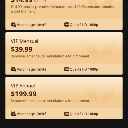
$
19.99
$14.99 pour la première semaine, puis $19.99/semaine. Annulez
Regarder gratuitement sur l'App
à tout moment.
Visionnage illimité
Qualité HD 1080p
VIP Mensuel
$
39.99
Renouvellement auto. Annulation à tout moment.
Épisode 58 - Mes cinq frères sont des
Visionnage illimité
Qualité HD 1080p
gros bonnets Film complet
VIP Annuel
1-50
51-80
Tous les épisodes
$
199.99
Renouvellement auto. Annulation à tout moment.
58
59
60
61
62
6
Visionnage illimité
Qualité HD 1080p