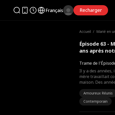
Recharger
Français
Accueil
/
Marié en u
8 ans aprè
Épisode 63 - M
ans après not
Trame de l'Épisod
Il y a des années, 
mère travaillait
maison. Des années
Amoureux Réunis
Contemporain