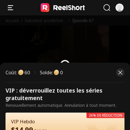
Accueil
/
Substitut accidentel
/
Épisode 67
pour Alpha
Coût
:
60
Solde
:
0
VIP : déverrouillez toutes les séries
Ce sont des épisodes payants.
gratuitement
Débloquez pour regarder.
Renouvellement automatique. Annulation à tout moment.
26% DE RÉDUCTION
VIP Hebdo
60
Débloquer maintenant
$
14.99