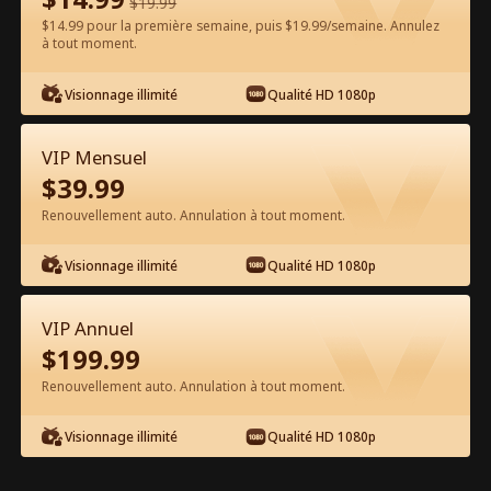
$
19.99
$14.99 pour la première semaine, puis $19.99/semaine. Annulez
Regarder gratuitement sur l'App
à tout moment.
Visionnage illimité
Qualité HD 1080p
VIP Mensuel
$
39.99
Renouvellement auto. Annulation à tout moment.
Épisode 67 - Substitut accidentel
Visionnage illimité
Qualité HD 1080p
pour Alpha Film complet
VIP Annuel
1-50
51-76
Tous les épisodes
$
199.99
Renouvellement auto. Annulation à tout moment.
67
68
69
70
71
7
Visionnage illimité
Qualité HD 1080p