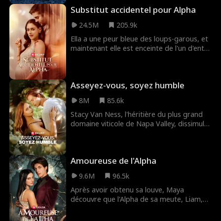
entraîne la mort de ses deux parents. À
Substitut accidentel pour Alpha
son retour, Natalie apprend que ce nouvel
alpha n'est pas qui il semblait, et tout ce
24.5M
205.9k
qu'elle savait d'elle-même a été un
Ella a une peur bleue des loups-garous, et
mensonge. Peut-elle faire confiance à cet
maintenant elle est enceinte de l'un d'entre
étranger dangereux alors qu'elle ne peut
eux. Forcée de contracter un mariage
même pas faire confiance?
avec l'Alpha milliardaire Dominic Moon, elle
doit cacher son identité pour survivre.
Asseyez-vous, soyez humble
8M
85.6k
Stacy Van Ness, l'héritière du plus grand
domaine viticole de Napa Valley, dissimule
son identité pour être avec Pete Davis, et
finit par se faire brutalement larguer. Elle
décide alors de montrer au monde qui elle
Amoureuse de l'Alpha
est - la plus riche héritière du pays... mais
personne ne semble la croire ?
9.6M
96.5k
Après avoir obtenu sa louve, Maya
découvre que l'Alpha de sa meute, Liam,
est son âme sœur prédestinée. Pendant
ce temps, le maléfique Roi des rogues