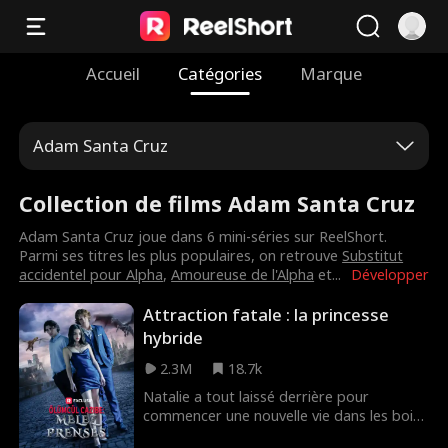
Accueil
Catégories
Marque
Adam Santa Cruz
Collection de films Adam Santa Cruz
Adam Santa Cruz joue dans 6 mini-séries sur ReelShort.
Parmi ses titres les plus populaires, on retrouve
Substitut
accidentel pour Alpha
,
Amoureuse de l'Alpha
et
...
Développer
Attraction fatale : la princesse
hybride
2.3M
18.7k
Natalie a tout laissé derrière pour
commencer une nouvelle vie dans les bois,
jusqu'à ce que l'invasion d'Alpha Jayce