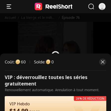
Accueil
/
La Vierge et le milliar
/
Épisode 76
daire
Coût
:
60
Solde
:
0
VIP : déverrouillez toutes les séries
Ce sont des épisodes payants.
gratuitement
Débloquez pour regarder.
Renouvellement automatique. Annulation à tout moment.
26% DE RÉDUCTION
VIP Hebdo
60
Débloquer maintenant
$
14.99