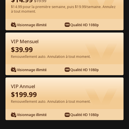
$
19.99
$14.99 pour la première semaine, puis $19.99/semaine. Annulez
Regarder gratuitement sur l'App
à tout moment.
Visionnage illimité
Qualité HD 1080p
VIP Mensuel
$
39.99
Renouvellement auto. Annulation à tout moment.
Épisode 76 - La Vierge et le
Visionnage illimité
Qualité HD 1080p
milliardaire Film complet
VIP Annuel
1-50
51-76
Tous les épisodes
$
199.99
Renouvellement auto. Annulation à tout moment.
71
72
73
74
75
76
Visionnage illimité
Qualité HD 1080p