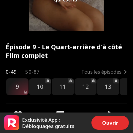
Épisode 9 - Le Quart-arrière d'à côté
Film complet
0-49
50-87
Tous les épisodes
9
10
11
12
13
1
Exclusivité App :
Ouvrir
Débloquages gratuits
3.3k
94.5k
Partager