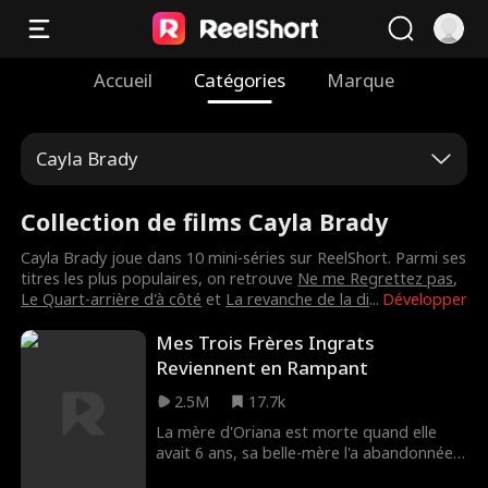
Accueil
Catégories
Marque
Cayla Brady
Collection de films Cayla Brady
Cayla Brady joue dans 10 mini-séries sur ReelShort. Parmi ses
titres les plus populaires, on retrouve
Ne me Regrettez pas
,
Le Quart-arrière d'à côté
et
La revanche de la di
...
Développer
Mes Trois Frères Ingrats
Reviennent en Rampant
2.5M
17.7k
La mère d'Oriana est morte quand elle
avait 6 ans, sa belle-mère l'a abandonnée
dans un parc de mobile-homes. À 12 ans,