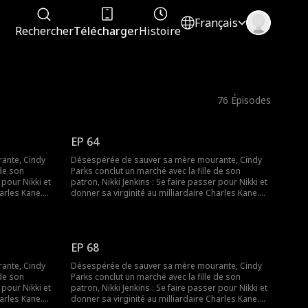
Français
Rechercher
Télécharger
Histoire
76
Épisodes
EP 64
ante, Cindy
Désespérée de sauver sa mère mourante, Cindy
 de son
Parks conclut un marché avec la fille de son
 pour Nikki et
patron, Nikki Jenkins : Se faire passer pour Nikki et
harles Kane.
donner sa virginité au milliardaire Charles Kane.
aincre
Nikki utilise ce stratagème pour convaincre
le tombe
Charles de l’épouser, mais lorsqu’elle tombe
bligée de se
malade, Cindy est une fois de plus obligée de se
déguiser et de remplacer sa mère.
EP 68
ante, Cindy
Désespérée de sauver sa mère mourante, Cindy
 de son
Parks conclut un marché avec la fille de son
 pour Nikki et
patron, Nikki Jenkins : Se faire passer pour Nikki et
harles Kane.
donner sa virginité au milliardaire Charles Kane.