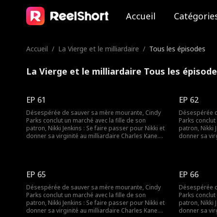
Accueil
Catégorie
Accueil
/
La Vierge et le milliardaire
/
Tous les épisodes
La Vierge et le milliardaire Tous les épisod
EP 61
EP 62
Désespérée de sauver sa mère mourante, Cindy
Désespérée d
Parks conclut un marché avec la fille de son
Parks conclut 
patron, Nikki Jenkins : Se faire passer pour Nikki et
patron, Nikki 
donner sa virginité au milliardaire Charles Kane.
donner sa virg
Nikki utilise ce stratagème pour convaincre
Nikki utilise
Charles de l’épouser, mais lorsqu’elle tombe
Charles de l’
malade, Cindy est une fois de plus obligée de se
malade, Cindy
déguiser et de remplacer sa mère.
déguiser et d
EP 65
EP 66
Désespérée de sauver sa mère mourante, Cindy
Désespérée d
Parks conclut un marché avec la fille de son
Parks conclut 
patron, Nikki Jenkins : Se faire passer pour Nikki et
patron, Nikki 
donner sa virginité au milliardaire Charles Kane.
donner sa virg