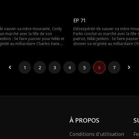
 ce stratagème pour convaincre
Nikki utilise ce stratagème pour conv
épouser, mais lorsqu’elle tombe
Charles de l’épouser, mais lorsqu’el
 est une fois de plus obligée de se
malade, Cindy est une fois de plus o
e remplacer sa mère.
déguiser et de remplacer sa mère.
EP 71
e sauver sa mère mourante, Cindy
Désespérée de sauver sa mère mour
un marché avec la fille de son
Parks conclut un marché avec la fille
Jenkins : Se faire passer pour Nikki et
patron, Nikki Jenkins : Se faire passer
inité au milliardaire Charles Kane.
donner sa virginité au milliardaire C
 ce stratagème pour convaincre
Nikki utilise ce stratagème pour conv
épouser, mais lorsqu’elle tombe
Charles de l’épouser, mais lorsqu’el
 est une fois de plus obligée de se
malade, Cindy est une fois de plus o
e remplacer sa mère.
déguiser et de remplacer sa mère.
1
2
3
4
5
6
7
À PROPOS
S
Conditions d'utilisation
Fe