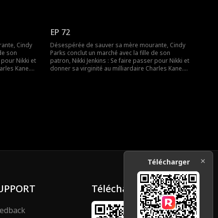
aincre
Nikki utilise ce stratagème pour convaincre
le tombe
Charles de l’épouser, mais lorsqu’elle tombe
bligée de se
malade, Cindy est une fois de plus obligée de se
déguiser et de remplacer sa mère.
EP 72
ante, Cindy
Désespérée de sauver sa mère mourante, Cindy
 de son
Parks conclut un marché avec la fille de son
 pour Nikki et
patron, Nikki Jenkins : Se faire passer pour Nikki et
harles Kane.
donner sa virginité au milliardaire Charles Kane.
aincre
Nikki utilise ce stratagème pour convaincre
le tombe
Charles de l’épouser, mais lorsqu’elle tombe
bligée de se
malade, Cindy est une fois de plus obligée de se
déguiser et de remplacer sa mère.
Télécharger
UPPORT
Télécharger
edback