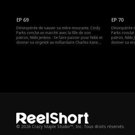
Nikki utilise ce stratagème pour convaincre
Nikki utilise
Charles de l’épouser, mais lorsqu’elle tombe
Charles de l’
malade, Cindy est une fois de plus obligée de se
malade, Cindy
déguiser et de remplacer sa mère.
déguiser et d
EP 69
EP 70
Désespérée de sauver sa mère mourante, Cindy
Désespérée d
Parks conclut un marché avec la fille de son
Parks conclut 
patron, Nikki Jenkins : Se faire passer pour Nikki et
patron, Nikki 
donner sa virginité au milliardaire Charles Kane.
donner sa virg
Nikki utilise ce stratagème pour convaincre
Nikki utilise
Charles de l’épouser, mais lorsqu’elle tombe
Charles de l’
malade, Cindy est une fois de plus obligée de se
malade, Cindy
déguiser et de remplacer sa mère.
déguiser et d
© 2026 Crazy Maple Studio™, Inc. Tous droits réservés.