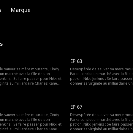
s
Marque
es
EP 63
e sauver sa mère mourante, Cindy
Désespérée de sauver sa mère mour
un marché avec la fille de son
Parks conclut un marché avec la fille
Jenkins : Se faire passer pour Nikki et
patron, Nikki Jenkins : Se faire passer
inité au milliardaire Charles Kane.
donner sa virginité au milliardaire C
 ce stratagème pour convaincre
Nikki utilise ce stratagème pour conv
épouser, mais lorsqu’elle tombe
Charles de l’épouser, mais lorsqu’el
 est une fois de plus obligée de se
malade, Cindy est une fois de plus o
e remplacer sa mère.
déguiser et de remplacer sa mère.
EP 67
e sauver sa mère mourante, Cindy
Désespérée de sauver sa mère mour
un marché avec la fille de son
Parks conclut un marché avec la fille
Jenkins : Se faire passer pour Nikki et
patron, Nikki Jenkins : Se faire passer
inité au milliardaire Charles Kane.
donner sa virginité au milliardaire C