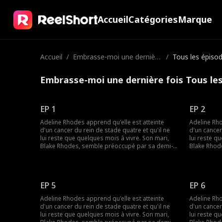
Accueil
Catégories
Marque
Accueil
/
Embrasse-moi une dernière
/
Tous les épiso
fois
Embrasse-moi une dernière fois Tous le
EP 1
EP 2
Adeline Rhodes apprend qu'elle est atteinte
Adeline Rho
d'un cancer du rein de stade quatre et qu'il ne
d'un cancer
lui reste que quelques mois à vivre. Son mari,
lui reste q
Blake Rhodes, semble préoccupé par sa demi-
Blake Rhod
sœur Rebecca, à qui elle doit constamment
sœur Rebec
donner du sang. Blake prend Adeline pour une
donner du 
croqueuse de diamants calculatrice, et elle
croqueuse d
pense qu'il ne l'a jamais aimée. Tout change
pense qu'il
EP 5
EP 6
lorsque Blake apprend qu'Adeline est
lorsque Bl
mourante, mais il est peut-être trop tard pour
mourante, m
Adeline Rhodes apprend qu'elle est atteinte
Adeline Rho
lui dire que c'est elle qu'il a aimée pendant tout
lui dire que
d'un cancer du rein de stade quatre et qu'il ne
d'un cancer
ce temps.
ce temps.
lui reste que quelques mois à vivre. Son mari,
lui reste q