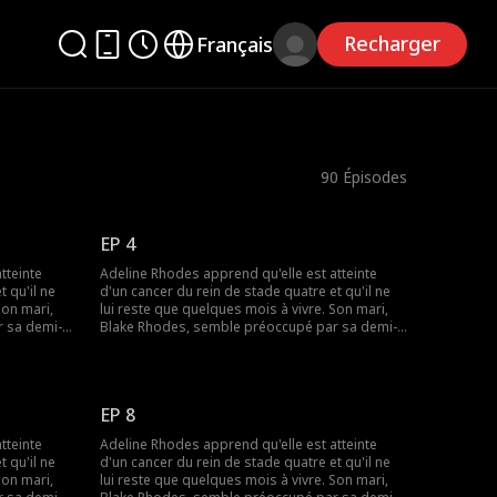
Recharger
Français
90
Épisodes
EP 4
tteinte
Adeline Rhodes apprend qu'elle est atteinte
 qu'il ne
d'un cancer du rein de stade quatre et qu'il ne
Son mari,
lui reste que quelques mois à vivre. Son mari,
 sa demi-
Blake Rhodes, semble préoccupé par sa demi-
amment
sœur Rebecca, à qui elle doit constamment
e pour une
donner du sang. Blake prend Adeline pour une
t elle
croqueuse de diamants calculatrice, et elle
 change
pense qu'il ne l'a jamais aimée. Tout change
EP 8
t
lorsque Blake apprend qu'Adeline est
tard pour
mourante, mais il est peut-être trop tard pour
tteinte
Adeline Rhodes apprend qu'elle est atteinte
endant tout
lui dire que c'est elle qu'il a aimée pendant tout
 qu'il ne
d'un cancer du rein de stade quatre et qu'il ne
ce temps.
Son mari,
lui reste que quelques mois à vivre. Son mari,