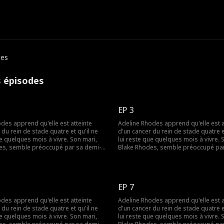
des
s épisodes
EP 3
des apprend qu'elle est atteinte
Adeline Rhodes apprend qu'elle est a
 du rein de stade quatre et qu'il ne
d'un cancer du rein de stade quatre et
ue quelques mois à vivre. Son mari,
lui reste que quelques mois à vivre. 
es, semble préoccupé par sa demi-
Blake Rhodes, semble préoccupé par
ca, à qui elle doit constamment
sœur Rebecca, à qui elle doit const
sang. Blake prend Adeline pour une
donner du sang. Blake prend Adelin
e diamants calculatrice, et elle
croqueuse de diamants calculatrice, e
 ne l'a jamais aimée. Tout change
pense qu'il ne l'a jamais aimée. Tout
EP 7
ake apprend qu'Adeline est
lorsque Blake apprend qu'Adeline es
ais il est peut-être trop tard pour
mourante, mais il est peut-être trop 
des apprend qu'elle est atteinte
Adeline Rhodes apprend qu'elle est a
 c'est elle qu'il a aimée pendant tout
lui dire que c'est elle qu'il a aimée p
 du rein de stade quatre et qu'il ne
d'un cancer du rein de stade quatre et
ce temps.
ue quelques mois à vivre. Son mari,
lui reste que quelques mois à vivre. 