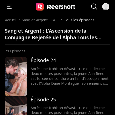
Accueil
/
Sang et Argent : L'As
/
Tous les épisodes
cension de la Compa
Sang et Argent : L'Ascension de la
gne Rejetée de l'Alph
a
Compagne Rejetée de l'Alpha Tous les
épisodes
79
Épisodes
Épisode 24
Après une trahison dévastatrice qui décime
deux meutes puissantes, la jeune Ann Reed
est forcée de conclure un lien d'accouplement
avec l'Alpha Dane Montague : son ennemi, son
sauveur, l'homme qui la croit responsable de
la mort de sa famille. Pendant trois ans, Dane
la tourmente, décidé à ne jamais l'aimer. Mais
Épisode 25
lorsqu'il finit par la réclamer, puis la rejette
aussitôt, Ann se brise. Elle rompt leur lien
Après une trahison dévastatrice qui décime
d'âme magique et disparaît, ne laissant
deux meutes puissantes, la jeune Ann Reed