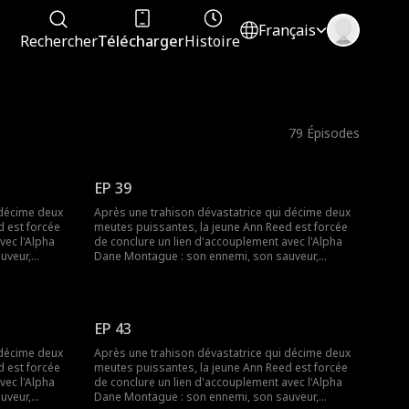
Français
Rechercher
Télécharger
Histoire
79
Épisodes
EP 39
 décime deux
Après une trahison dévastatrice qui décime deux
d est forcée
meutes puissantes, la jeune Ann Reed est forcée
vec l'Alpha
de conclure un lien d'accouplement avec l'Alpha
uveur,
Dane Montague : son ennemi, son sauveur,
la mort de sa
l'homme qui la croit responsable de la mort de sa
ourmente,
famille. Pendant trois ans, Dane la tourmente,
il finit par la
décidé à ne jamais l'aimer. Mais lorsqu'il finit par la
se brise. Elle
réclamer, puis la rejette aussitôt, Ann se brise. Elle
EP 43
paraît, ne
rompt leur lien d'âme magique et disparaît, ne
upé, une carte
laissant derrière elle qu'un ruban coupé, une carte
 décime deux
Après une trahison dévastatrice qui décime deux
 encore elle-
bancaire… et un secret qu'elle ignore encore elle-
d est forcée
meutes puissantes, la jeune Ann Reed est forcée
ient, non plus
même. Des années plus tard, elle revient, non plus
vec l'Alpha
de conclure un lien d'accouplement avec l'Alpha
ra Moon,
comme Ann Reed, mais comme Aurora Moon,
uveur,
Dane Montague : son ennemi, son sauveur,
enne, parée
héritière d'une meute royale européenne, parée