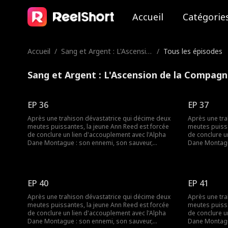
Accueil
Catégorie
Accueil
/
Sang et Argent : L'Ascensio
/
Tous les épisodes
n de la Compagne Rejetée
de l'Alpha
Sang et Argent : L'Ascension de la Compagn
EP 36
EP 37
Après une trahison dévastatrice qui décime deux
Après une tra
meutes puissantes, la jeune Ann Reed est forcée
meutes puissa
de conclure un lien d'accouplement avec l'Alpha
de conclure u
Dane Montague : son ennemi, son sauveur,
Dane Montagu
l'homme qui la croit responsable de la mort de sa
l'homme qui l
famille. Pendant trois ans, Dane la tourmente,
famille. Pend
décidé à ne jamais l'aimer. Mais lorsqu'il finit par la
décidé à ne ja
réclamer, puis la rejette aussitôt, Ann se brise. Elle
réclamer, puis
EP 40
EP 41
rompt leur lien d'âme magique et disparaît, ne
rompt leur li
laissant derrière elle qu'un ruban coupé, une carte
laissant derri
Après une trahison dévastatrice qui décime deux
Après une tra
bancaire… et un secret qu'elle ignore encore elle-
bancaire… et u
meutes puissantes, la jeune Ann Reed est forcée
meutes puissa
même. Des années plus tard, elle revient, non plus
même. Des ann
de conclure un lien d'accouplement avec l'Alpha
de conclure u
comme Ann Reed, mais comme Aurora Moon,
comme Ann R
Dane Montague : son ennemi, son sauveur,
Dane Montagu
héritière d'une meute royale européenne, parée
héritière d'u