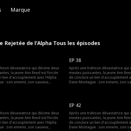
s
Marque
e Rejetée de l'Alpha Tous les épisodes
EP 38
hison dévastatrice qui décime deux
Après une trahison dévastatrice qui
ntes, la jeune Ann Reed est forcée
meutes puissantes, la jeune Ann Ree
n lien d'accouplement avec l'Alpha
de conclure un lien d'accouplement a
e : son ennemi, son sauveur,
Dane Montague : son ennemi, son sa
a croit responsable de la mort de sa
l'homme qui la croit responsable de 
ant trois ans, Dane la tourmente,
famille. Pendant trois ans, Dane la t
mais l'aimer. Mais lorsqu'il finit par la
décidé à ne jamais l'aimer. Mais lorsqu'
 la rejette aussitôt, Ann se brise. Elle
réclamer, puis la rejette aussitôt, Ann 
EP 42
en d'âme magique et disparaît, ne
rompt leur lien d'âme magique et dis
ère elle qu'un ruban coupé, une carte
laissant derrière elle qu'un ruban co
hison dévastatrice qui décime deux
Après une trahison dévastatrice qui
n secret qu'elle ignore encore elle-
bancaire… et un secret qu'elle ignore
ntes, la jeune Ann Reed est forcée
meutes puissantes, la jeune Ann Ree
ées plus tard, elle revient, non plus
même. Des années plus tard, elle rev
n lien d'accouplement avec l'Alpha
de conclure un lien d'accouplement a
eed, mais comme Aurora Moon,
comme Ann Reed, mais comme Auro
e : son ennemi, son sauveur,
Dane Montague : son ennemi, son sa
ne meute royale européenne, parée
héritière d'une meute royale europé