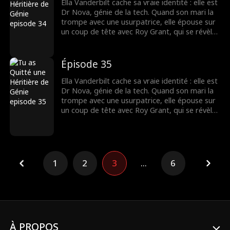
Ella Vanderbilt cache sa vraie identité : elle est
Dr Nova, génie de la tech. Quand son mari la
trompe avec une usurpatrice, elle épouse sur
un coup de tête avec Roy Grant, qui se révèle
être le rival de son ex ! Ensemble, ils vont
affronter l'ex infidèle et l'usurpatrice pour le
contrat du siècle.
Épisode 35
Ella Vanderbilt cache sa vraie identité : elle est
Dr Nova, génie de la tech. Quand son mari la
trompe avec une usurpatrice, elle épouse sur
un coup de tête avec Roy Grant, qui se révèle
être le rival de son ex ! Ensemble, ils vont
affronter l'ex infidèle et l'usurpatrice pour le
contrat du siècle.
1
2
3
...
6
À PROPOS