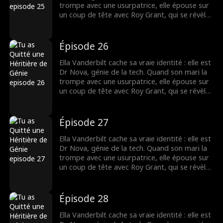
trompe avec une usurpatrice, elle épouse sur
un coup de tête avec Roy Grant, qui se révèle
être le rival de son ex ! Ensemble, ils vont
affronter l'ex infidèle et l'usurpatrice pour le
contrat du siècle.
Épisode 26
Ella Vanderbilt cache sa vraie identité : elle est
Dr Nova, génie de la tech. Quand son mari la
trompe avec une usurpatrice, elle épouse sur
un coup de tête avec Roy Grant, qui se révèle
être le rival de son ex ! Ensemble, ils vont
affronter l'ex infidèle et l'usurpatrice pour le
contrat du siècle.
Épisode 27
Ella Vanderbilt cache sa vraie identité : elle est
Dr Nova, génie de la tech. Quand son mari la
trompe avec une usurpatrice, elle épouse sur
un coup de tête avec Roy Grant, qui se révèle
être le rival de son ex ! Ensemble, ils vont
affronter l'ex infidèle et l'usurpatrice pour le
contrat du siècle.
Épisode 28
Ella Vanderbilt cache sa vraie identité : elle est