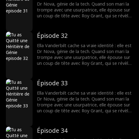
Dr Nova, génie de la tech. Quand son mari la
trompe avec une usurpatrice, elle épouse sur
un coup de tête avec Roy Grant, qui se révèle
être le rival de son ex ! Ensemble, ils vont
affronter l'ex infidèle et l'usurpatrice pour le
contrat du siècle.
Épisode 32
Ella Vanderbilt cache sa vraie identité : elle est
Dr Nova, génie de la tech. Quand son mari la
trompe avec une usurpatrice, elle épouse sur
un coup de tête avec Roy Grant, qui se révèle
être le rival de son ex ! Ensemble, ils vont
affronter l'ex infidèle et l'usurpatrice pour le
contrat du siècle.
Épisode 33
Ella Vanderbilt cache sa vraie identité : elle est
Dr Nova, génie de la tech. Quand son mari la
trompe avec une usurpatrice, elle épouse sur
un coup de tête avec Roy Grant, qui se révèle
être le rival de son ex ! Ensemble, ils vont
affronter l'ex infidèle et l'usurpatrice pour le
contrat du siècle.
Épisode 34