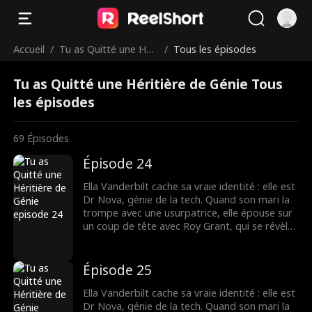
Accueil
/
Tu as Quitté une Héri
/
Tous les épisodes
tière de Génie
Tu as Quitté une Héritière de Génie Tous
les épisodes
69
Épisodes
Épisode 24
Ella Vanderbilt cache sa vraie identité : elle est
Dr Nova, génie de la tech. Quand son mari la
trompe avec une usurpatrice, elle épouse sur
un coup de tête avec Roy Grant, qui se révèle
être le rival de son ex ! Ensemble, ils vont
affronter l'ex infidèle et l'usurpatrice pour le
contrat du siècle.
Épisode 25
Ella Vanderbilt cache sa vraie identité : elle est
Dr Nova, génie de la tech. Quand son mari la