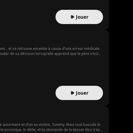
Jouer
i... et se retrouve enceinte à cause d'une erreur médicale.
outer de sa décision lorsqu'elle apprend que le père n'est
us qui voulaient s'en prendre à elle, Marcello l'emmène dans
 et de sa famille mafieuse, Vanessa commence à avoir des
er Marcello devenir le père de son enfant et accepter son
Jouer
autoritaire et d'un ex violent, Tommy. Mais tout bascule le
e provoque, le défie, et lui demande de la laisser être à lui.