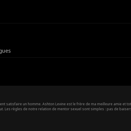
igues
nt satisfaire un homme. Ashton Levine est le frère de ma meilleure amie et tota
t. Les règles de notre relation de mentor sexuel sont simples : pas de baisers
, plus je réalise que l'amitié ne me suffit pas. Est-ce trop demander que de voul