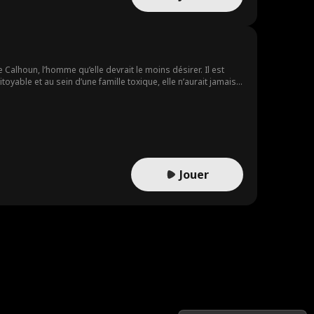
Calhoun, l’homme qu’elle devrait le moins désirer. Il est
oyable et au sein d’une famille toxique, elle n’aurait jamais
 renforce, une romance interdite éclot, menaçant de tout
Jouer