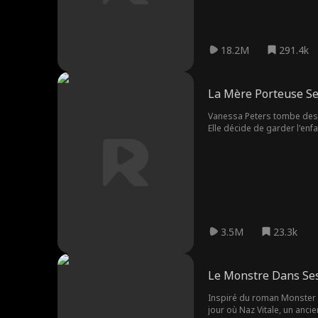
18.2M
291.4k
La Mère Porteuse Sec
Vanessa Peters tombe des n
Elle décide de garder l'en
autre que Marcello Lavigne
son manoir contre son gré.
sentiments pour lui malgré 
offre de devenir la reine de
3.5M
23.3k
Le Monstre Dans Se
Inspiré du roman Monster in
jour où Naz Vitale, un ancie