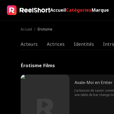
Accueil
Catégories
Marque
Accueil
/
Érotisme
Acteurs
Actrices
Identités
Intr
Érotisme Films
Avale-Moi en Entier
J'ai besoin de savoir comme
une table de bar change tou
au nom de l'expérimentation