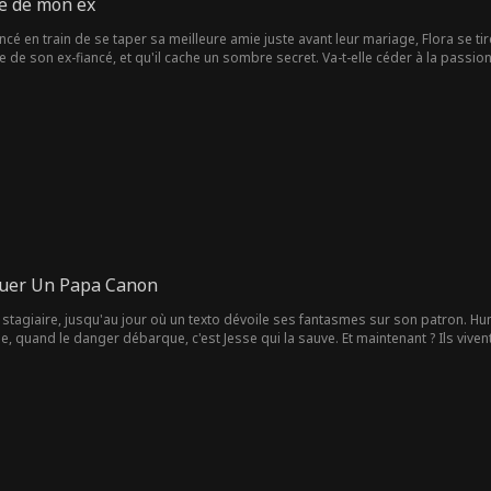
e de mon ex
cé en train de se taper sa meilleure amie juste avant leur mariage, Flora se tir
ère de son ex-fiancé, et qu'il cache un sombre secret. Va-t-elle céder à la passio
uer Un Papa Canon
stagiaire, jusqu'au jour où un texto dévoile ses fantasmes sur son patron. Humi
e, quand le danger débarque, c'est Jesse qui la sauve. Et maintenant ? Ils viven
uables. Elle, c'est la fille de son meilleur ami. Lui, c'est l'homme qu'elle n'ar