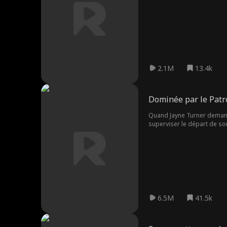
À chaque baiser, à chaque g
que tous lui disent de crain
2.1M
13.4k
Dominée par le Patr
Quand Jayne Turner demande
superviser le départ de son
Jayne demande à Dom de cont
éclate, mais Dom accepte. 
augmente. Jayne brille sur
liant à sa mère décédée, la
plus vers qui se tourner. L
mais grâce à son sang-froid
un accord avec le père de 
reverra plus. Le soir de la
6.5M
41.5k
son message, Dom revient p