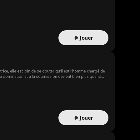
t. Peut-elle survivre dans son monde... et oser aimer l'homme
Jouer
ice, elle est loin de se douter qu'il est l'homme chargé de
à la domination et à la soumission devient bien plus quand
lation avec elle pourrait lui coûter son poste si la vérité
urtant, à mesure que la passion grandit, le risque
ce à recevoir des messages de plus en plus menaçants la
 Avec plusieurs ennemis derrière les menaces, Jayne ne sait
avec Ingrid et qui était obsédé par elle. Doug enlève Jayne,
n et activant la fameuse clause de moralité. Dom passe alors
que, et Dom, en échange, retournera à Londres et ne la
Jouer
acter celui dont elle est tombée amoureuse. À la réception de
ouir au grand jour.