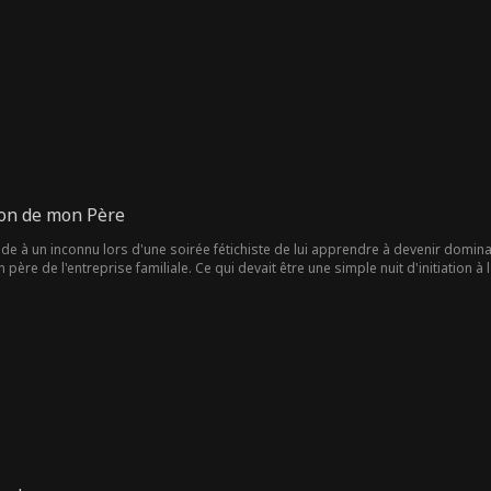
este audacieux, elle risque tout pour le désir, la curiosité et un amour interdi
dre ?
on de mon Père
 à un inconnu lors d'une soirée fétichiste de lui apprendre à devenir dominatr
 père de l'entreprise familiale. Ce qui devait être une simple nuit d'initiation 
inuer à la former. En raison d'une clause de moralité dans son contrat, toute re
Leur relation doit donc rester purement pédagogique et totalement secrète. Po
 le plateau de tournage grâce aux « leçons » de Dom. Mais quand elle commen
 célèbre actrice Ingrid Hart, Dom doit protéger ce qu'il considère comme sien.
e coupable se révèle être le chef électro du tournage, un homme qui a travaillé 
, elle parvient à alerter Dom, qui vient la sauver — révélant ainsi leur relatio
Jayne, à son insu. Son père cessera de s'opposer à sa carrière cinématographi
 première du film de Jayne, son père lui avoue la vérité. Jayne décide de recont
our implorer son pardon. Jayne lui pardonne, et leur amour peut enfin s'épan