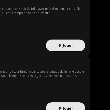
e et passe une nuit de folie avec un bel inconnu. Ce qu'elle
n, ou est-il temps de fuir à nouveau ?
Jouer
liée, le cœur brisé, mais toujours dingue de lui, elle essaie
t sous le même toit. Les regards volés en fin de soirée
rive pas à oublier. Le désir, ce n'est pas prévu au programme.
Jouer