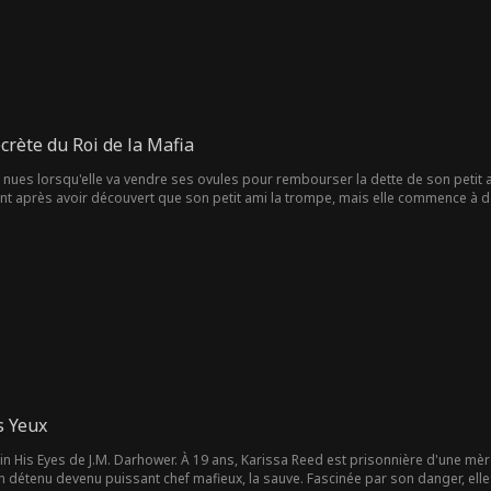
rète du Roi de la Mafia
ues lorsqu'elle va vendre ses ovules pour rembourser la dette de son petit am
fant après avoir découvert que son petit ami la trompe, mais elle commence à d
, un chef mafieux impitoyable et meurtrier. Après avoir sauvé Vanessa de voyo
 Comme il prouve sans cesse qu'il veut la protéger des criminels, des brutes
son attitude de coureur de jupons et ses penchants meurtriers. Va-t-elle laiss
 l'empire mafieux ?
s Yeux
 His Eyes de J.M. Darhower. À 19 ans, Karissa Reed est prisonnière d'une mère 
n détenu devenu puissant chef mafieux, la sauve. Fascinée par son danger, elle l