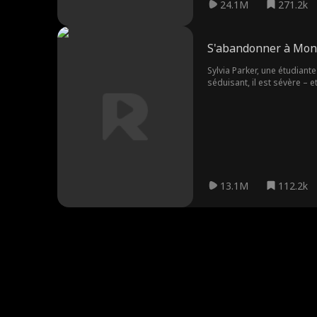
24.1M
271.2k
S'abandonner à Mon
Sylvia Parker, une étudiant
séduisant, il est sévère – e
imaginé que son héros serai
détruire si elle venait à êt
13.1M
112.2k