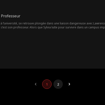
 Professeur
e à l’université, se retrouve plongée dans une liaison dangereuse avec Lawrence 
t c’est son professeur. Alors que Sylvia lutte pour survivre dans un campus impit
t le froid, strict et irrésistible professeur Calhoun. À mesure que leur lien se
re découverte.
1
2