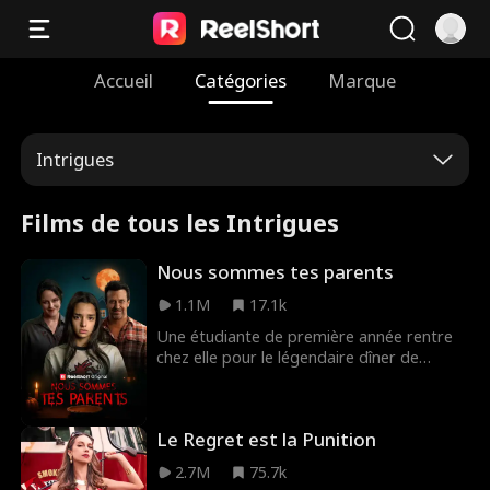
Accueil
Catégories
Marque
Intrigues
Films de tous les Intrigues
Nous sommes tes parents
1.1M
17.1k
Une étudiante de première année rentre
chez elle pour le légendaire dîner de
Thanksgiving de sa famille et commence à
soupçonner qu'il y a quelque chose de très
étrange chez ses parents.
Le Regret est la Punition
2.7M
75.7k