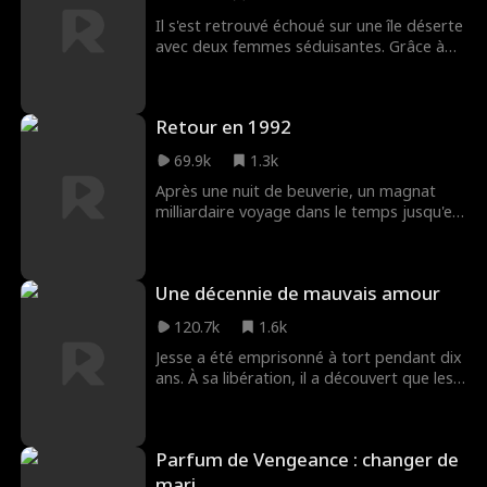
Il s'est retrouvé échoué sur une île déserte
avec deux femmes séduisantes. Grâce à
ses compétences de survie, il a peu à peu
conquis les belles femmes qui, au départ,
le méprisaient.
Retour en 1992
69.9k
1.3k
Après une nuit de beuverie, un magnat
milliardaire voyage dans le temps jusqu'en
1989. Saisissant les opportunités de cette
époque, il développe habilement son
empire commercial, gagnant le titre de
Une décennie de mauvais amour
'Dieu de l'Investissement.' Finalement, il
devient un magnat respecté, créant une
120.7k
1.6k
légende inégalée.
Jesse a été emprisonné à tort pendant dix
ans. À sa libération, il a découvert que les
véritables coupables étaient sa propre
femme et sa fille, qui ont même causé la
mort de sa mère. Découragé, Jesse a
Parfum de Vengeance : changer de
décidé de divorcer et de quitter la ville. À
Tont City, il a reconstruit sa vie, devenant
mari