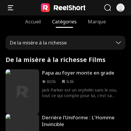
Accueil
Catégories
Marque
De la misère à la richesse
De la misère à la richesse Films
Papa au foyer monte en grade
803k
8.8k
Jack Parker est un orphelin sans le sou,
tout ce qui compte pour lui, c'est sa
femme et son fils. Mais sa belle-famille le
déteste et fait tout pour briser son
mariage. Le jour où Jack hérite subitement
Derrière l'Uniforme : L'Homme
de l'une des plus grandes fortunes
mondiales, sa vie bascule. Il lui faut
Invincible
désormais prouver qu'il est devenu