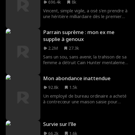
696.4k
8k
milliardaire avant que ses beaux-parents
ne réussissent à détruire son mariage, lui
Vincent, simple vigile, a osé s'en prendre à
arracher son enfant, ou pire encore...
une héritière milliardaire dès le premier
jour. Elle le traque sans relâche, et voilà
qu'une bande de riches gosses lui
Parrain suprême : mon ex me
cherchent des noises. S'il continue comme
supplie à genoux
ça, il va finir par se faire démasquer...
2.2M
27.3k
Sans un sou, sans avenir, la trahison de sa
femme a détruit Cain Hunter mentalement
et financièrement. Alors qu'il a tout perdu,
le mystérieux Don Ludwig lui fait une offre
Mon abondance inattendue
: réussir ses épreuves pour devenir le
nouveau parrain du Syndicat Bourne.
92.8k
1.5k
Un employé de bureau ordinaire a acheté
à contrecœur une maison saisie pour
réaliser le souhait de mariage de sa petite
amie. Il ignorait que cette maison cache un
secret... Que l'attend-il ?
Survie sur l'île
66.2k
1.6k