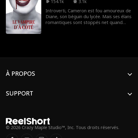
vire rapidement au cauchemar lorsqu'une
154.1k
3.1k
meute de loups-garous primitifs est
Introverti, Cameron est fou amoureux de
éveillée par la pleine lune.
Diane, son béguin du lycée. Mais ses élans
romantiques sont stoppés net quand
Victoria, une vampire, s'installe à côté. Il
se retrouve vite plongé au cœur d'une
aventure mortelle.
À PROPOS
SUPPORT
© 2026 Crazy Maple Studio™, Inc. Tous droits réservés.