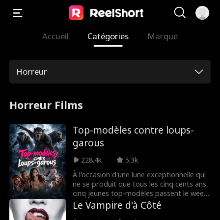
Accueil
Catégories
Marque
Horreur
Horreur Films
Top-modèles contre loups-
garous
228.4k
5.3k
À l'occasion d'une lune exceptionnelle qui
ne se produit que tous les cinq cents ans,
cinq jeunes top-modèles passent le week-
end dans un Airbnb en forêt. Ce qui devait
Le Vampire d'à Côté
être un moment de détente entre filles