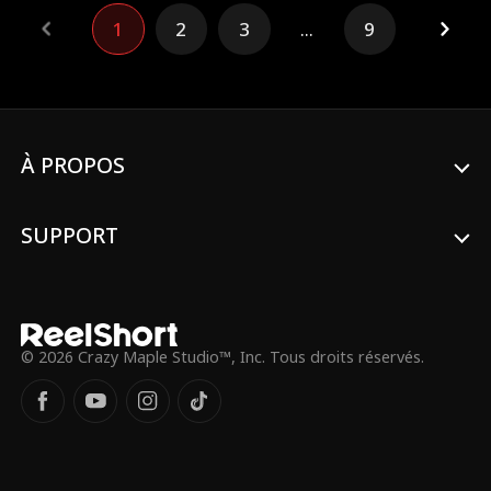
encore un enfant. 7 ans après, Genesis
1
2
3
...
9
rencontre Kiefer par hasard en pleine rue.
Convaincue que son époux assassin va
l'éliminer, elle est stupéfaite quand Kiefer
la ramène de force à la maison : elle
comprend alors la vérité. Il y a 7 ans, toute
l'histoire est fondée sur un terrible
malentendu. Kiefer O'Reilly, le parrain sans
À PROPOS
pitié, n'a qu'un seul objectif : regagner
l'amour de Genesis.
SUPPORT
© 2026 Crazy Maple Studio™, Inc. Tous droits réservés.