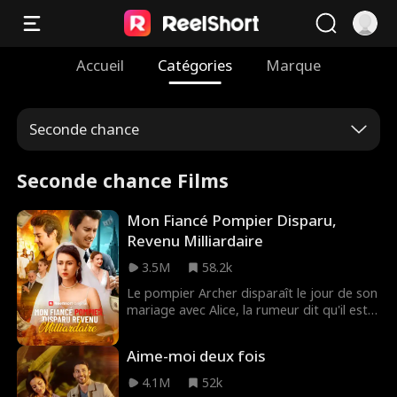
Accueil
Catégories
Marque
Seconde chance
Seconde chance Films
Mon Fiancé Pompier Disparu,
Revenu Milliardaire
3.5M
58.2k
Le pompier Archer disparaît le jour de son
mariage avec Alice, la rumeur dit qu'il est
mort dans une explosion en service. Les
parents cupides d'Alice la poussent vers un
Aime-moi deux fois
prétendant louche, Philip. Lors du nouveau
mariage, Alice revoit enfin son amour
4.1M
52k
perdu, mais il est déjà fiancé à une autre.