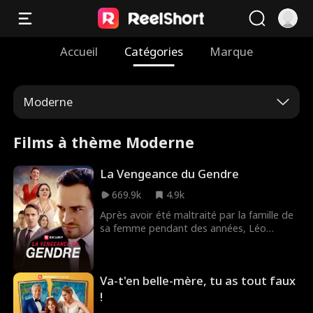
Accueil
Catégories
Marque
Moderne
Films à thème Moderne
La Vengeance du Gendre
669.9k
4.9k
Après avoir été maltraité par la famille de
sa femme pendant des années, Léo
découvre qu'il est l'héritier d'une immense
fortune. Il est maintenant temps de se
venger !
Va-t'en belle-mère, tu as tout faux
!