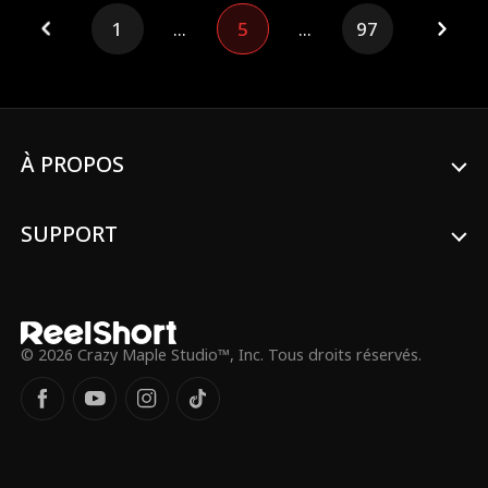
Candace et la fille de celle-ci, Kimberly.
1
...
5
...
97
Consumée par le chagrin et la rage, Hazel
juge Jace et Candace responsables de la
mort d'Alyssa. Alors qu'elle fait face à son
chagrin, Hazel transforme sa douleur en
un élan de charité, créant une fondation
pour aider les enfants. Accablé par la
culpabilité, Jace tente de se racheter après
À PROPOS
ses décisions, ce qui l'amène à s'exiler.
Finalement, Hazel va de l'avant, trouve un
nouvel amour et laisse Jace affronter les
SUPPORT
conséquences de ses actes.
© 2026 Crazy Maple Studio™, Inc. Tous droits réservés.