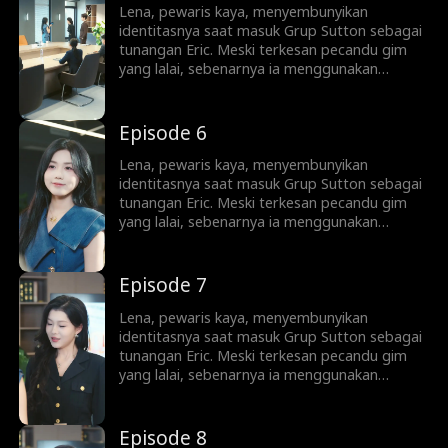
perhatian Lena...
Lena, pewaris kaya, menyembunyikan
identitasnya saat masuk Grup Sutton sebagai
tunangan Eric. Meski terkesan pecandu gim
yang lalai, sebenarnya ia menggunakan
koneksi keluarga demi memuluskan jalan Eric
menjadi taipan bisnis. Sayangnya, Eric tak
sadar. Ia malah memercayai Sophie,
Episode 6
asistennya yang licik, dan mengabaikan
perhatian Lena...
Lena, pewaris kaya, menyembunyikan
identitasnya saat masuk Grup Sutton sebagai
tunangan Eric. Meski terkesan pecandu gim
yang lalai, sebenarnya ia menggunakan
koneksi keluarga demi memuluskan jalan Eric
menjadi taipan bisnis. Sayangnya, Eric tak
sadar. Ia malah memercayai Sophie,
Episode 7
asistennya yang licik, dan mengabaikan
perhatian Lena...
Lena, pewaris kaya, menyembunyikan
identitasnya saat masuk Grup Sutton sebagai
tunangan Eric. Meski terkesan pecandu gim
yang lalai, sebenarnya ia menggunakan
koneksi keluarga demi memuluskan jalan Eric
menjadi taipan bisnis. Sayangnya, Eric tak
sadar. Ia malah memercayai Sophie,
Episode 8