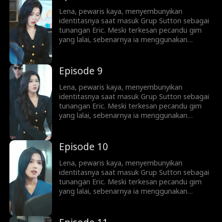
asistennya yang licik, dan mengabaikan
perhatian Lena...
Lena, pewaris kaya, menyembunyikan
identitasnya saat masuk Grup Sutton sebagai
tunangan Eric. Meski terkesan pecandu gim
yang lalai, sebenarnya ia menggunakan
koneksi keluarga demi memuluskan jalan Eric
menjadi taipan bisnis. Sayangnya, Eric tak
sadar. Ia malah memercayai Sophie,
Episode 9
asistennya yang licik, dan mengabaikan
perhatian Lena...
Lena, pewaris kaya, menyembunyikan
identitasnya saat masuk Grup Sutton sebagai
tunangan Eric. Meski terkesan pecandu gim
yang lalai, sebenarnya ia menggunakan
koneksi keluarga demi memuluskan jalan Eric
menjadi taipan bisnis. Sayangnya, Eric tak
sadar. Ia malah memercayai Sophie,
Episode 10
asistennya yang licik, dan mengabaikan
perhatian Lena...
Lena, pewaris kaya, menyembunyikan
identitasnya saat masuk Grup Sutton sebagai
tunangan Eric. Meski terkesan pecandu gim
yang lalai, sebenarnya ia menggunakan
koneksi keluarga demi memuluskan jalan Eric
menjadi taipan bisnis. Sayangnya, Eric tak
sadar. Ia malah memercayai Sophie,