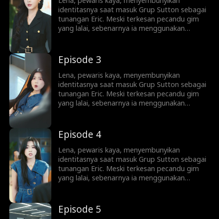
perhatian Lena...
Lena, pewaris kaya, menyembunyikan
identitasnya saat masuk Grup Sutton sebagai
tunangan Eric. Meski terkesan pecandu gim
yang lalai, sebenarnya ia menggunakan
koneksi keluarga demi memuluskan jalan Eric
menjadi taipan bisnis. Sayangnya, Eric tak
sadar. Ia malah memercayai Sophie,
Episode 3
asistennya yang licik, dan mengabaikan
perhatian Lena...
Lena, pewaris kaya, menyembunyikan
identitasnya saat masuk Grup Sutton sebagai
tunangan Eric. Meski terkesan pecandu gim
yang lalai, sebenarnya ia menggunakan
koneksi keluarga demi memuluskan jalan Eric
menjadi taipan bisnis. Sayangnya, Eric tak
sadar. Ia malah memercayai Sophie,
Episode 4
asistennya yang licik, dan mengabaikan
perhatian Lena...
Lena, pewaris kaya, menyembunyikan
identitasnya saat masuk Grup Sutton sebagai
tunangan Eric. Meski terkesan pecandu gim
yang lalai, sebenarnya ia menggunakan
koneksi keluarga demi memuluskan jalan Eric
menjadi taipan bisnis. Sayangnya, Eric tak
sadar. Ia malah memercayai Sophie,
Episode 5
asistennya yang licik, dan mengabaikan