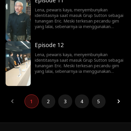
Episode 11
asistennya yang licik, dan mengabaikan
perhatian Lena...
Lena, pewaris kaya, menyembunyikan
identitasnya saat masuk Grup Sutton sebagai
tunangan Eric. Meski terkesan pecandu gim
yang lalai, sebenarnya ia menggunakan
koneksi keluarga demi memuluskan jalan Eric
menjadi taipan bisnis. Sayangnya, Eric tak
sadar. Ia malah memercayai Sophie,
Episode 12
asistennya yang licik, dan mengabaikan
perhatian Lena...
Lena, pewaris kaya, menyembunyikan
identitasnya saat masuk Grup Sutton sebagai
tunangan Eric. Meski terkesan pecandu gim
yang lalai, sebenarnya ia menggunakan
koneksi keluarga demi memuluskan jalan Eric
menjadi taipan bisnis. Sayangnya, Eric tak
sadar. Ia malah memercayai Sophie,
asistennya yang licik, dan mengabaikan
perhatian Lena...
1
2
3
4
5