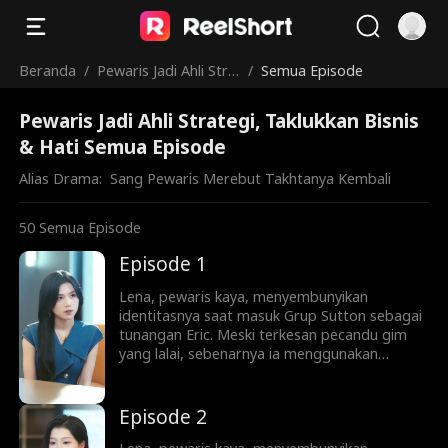
Beranda
/
Pewaris Jadi Ahli Stra
/
Semua Episode
tegi, Taklukkan Bisnis
Pewaris Jadi Ahli Strategi, Taklukkan Bisnis
& Hati
& Hati Semua Episode
Alias Drama:  
Sang Pewaris Merebut Takhtanya Kembali
50
Semua Episode
Episode 1
Lena, pewaris kaya, menyembunyikan
identitasnya saat masuk Grup Sutton sebagai
tunangan Eric. Meski terkesan pecandu gim
yang lalai, sebenarnya ia menggunakan
koneksi keluarga demi memuluskan jalan Eric
menjadi taipan bisnis. Sayangnya, Eric tak
sadar. Ia malah memercayai Sophie,
Episode 2
asistennya yang licik, dan mengabaikan