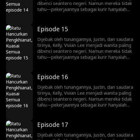
permainan kekuasaan dan balas dendam yang
dibenci seantero negeri. Namun mereka tidak
kejam.
tahu—pekerjaannya sebagai kurir hanyalah
penyamaran. Kini ia kembali, siap mengungkap
identitasnya sebagai pewaris sejati keluarga
Lee. Mulai dari menjatuhkan lawan lewat
Episode 15
siaran langsung dan konflik keluarga, hingga
melatih Ryan Shaw yang pemalu menjadi
Dijebak oleh tunangannya, Justin, dan saudara
pewaris tangguh, Vivian memainkan
tirinya, Kelly, Vivian Lee menjadi wanita paling
permainan kekuasaan dan balas dendam yang
dibenci seantero negeri. Namun mereka tidak
kejam.
tahu—pekerjaannya sebagai kurir hanyalah
penyamaran. Kini ia kembali, siap mengungkap
identitasnya sebagai pewaris sejati keluarga
Lee. Mulai dari menjatuhkan lawan lewat
Episode 16
siaran langsung dan konflik keluarga, hingga
melatih Ryan Shaw yang pemalu menjadi
Dijebak oleh tunangannya, Justin, dan saudara
pewaris tangguh, Vivian memainkan
tirinya, Kelly, Vivian Lee menjadi wanita paling
permainan kekuasaan dan balas dendam yang
dibenci seantero negeri. Namun mereka tidak
kejam.
tahu—pekerjaannya sebagai kurir hanyalah
penyamaran. Kini ia kembali, siap mengungkap
identitasnya sebagai pewaris sejati keluarga
Lee. Mulai dari menjatuhkan lawan lewat
Episode 17
siaran langsung dan konflik keluarga, hingga
melatih Ryan Shaw yang pemalu menjadi
Dijebak oleh tunangannya, Justin, dan saudara