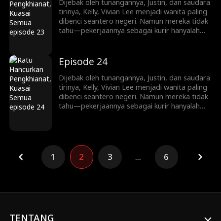
melatih Ryan Shaw yang pemalu menjadi
Dijebak oleh tunangannya, Justin, dan saudara
pewaris tangguh, Vivian memainkan
tirinya, Kelly, Vivian Lee menjadi wanita paling
permainan kekuasaan dan balas dendam yang
dibenci seantero negeri. Namun mereka tidak
kejam.
tahu—pekerjaannya sebagai kurir hanyalah
penyamaran. Kini ia kembali, siap mengungkap
identitasnya sebagai pewaris sejati keluarga
Lee. Mulai dari menjatuhkan lawan lewat
Episode 24
siaran langsung dan konflik keluarga, hingga
melatih Ryan Shaw yang pemalu menjadi
Dijebak oleh tunangannya, Justin, dan saudara
pewaris tangguh, Vivian memainkan
tirinya, Kelly, Vivian Lee menjadi wanita paling
permainan kekuasaan dan balas dendam yang
dibenci seantero negeri. Namun mereka tidak
kejam.
tahu—pekerjaannya sebagai kurir hanyalah
penyamaran. Kini ia kembali, siap mengungkap
identitasnya sebagai pewaris sejati keluarga
Lee. Mulai dari menjatuhkan lawan lewat
siaran langsung dan konflik keluarga, hingga
melatih Ryan Shaw yang pemalu menjadi
1
2
3
...
6
pewaris tangguh, Vivian memainkan
permainan kekuasaan dan balas dendam yang
kejam.
TENTANG