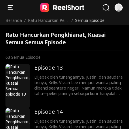
Beranda
/
Ratu Hancurkan Pen
/
Semua Episode
gkhianat, Kuasai Sem
Ratu Hancurkan Pengkhianat, Kuasai
ua
Semua Semua Episode
63
Semua Episode
Episode 13
Dijebak oleh tunangannya, Justin, dan saudara
tirinya, Kelly, Vivian Lee menjadi wanita paling
dibenci seantero negeri. Namun mereka tidak
tahu—pekerjaannya sebagai kurir hanyalah
penyamaran. Kini ia kembali, siap mengungkap
identitasnya sebagai pewaris sejati keluarga
Lee. Mulai dari menjatuhkan lawan lewat
Episode 14
siaran langsung dan konflik keluarga, hingga
melatih Ryan Shaw yang pemalu menjadi
Dijebak oleh tunangannya, Justin, dan saudara
pewaris tangguh, Vivian memainkan
tirinya, Kelly, Vivian Lee menjadi wanita paling