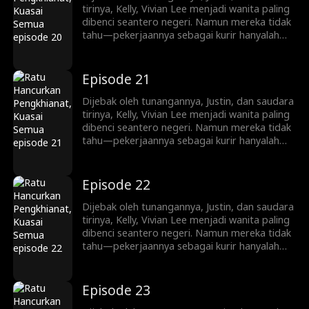
pewaris tangguh, Vivian memainkan
tirinya, Kelly, Vivian Lee menjadi wanita paling
permainan kekuasaan dan balas dendam yang
dibenci seantero negeri. Namun mereka tidak
kejam.
tahu—pekerjaannya sebagai kurir hanyalah
penyamaran. Kini ia kembali, siap mengungkap
identitasnya sebagai pewaris sejati keluarga
Lee. Mulai dari menjatuhkan lawan lewat
Episode 21
siaran langsung dan konflik keluarga, hingga
melatih Ryan Shaw yang pemalu menjadi
Dijebak oleh tunangannya, Justin, dan saudara
pewaris tangguh, Vivian memainkan
tirinya, Kelly, Vivian Lee menjadi wanita paling
permainan kekuasaan dan balas dendam yang
dibenci seantero negeri. Namun mereka tidak
kejam.
tahu—pekerjaannya sebagai kurir hanyalah
penyamaran. Kini ia kembali, siap mengungkap
identitasnya sebagai pewaris sejati keluarga
Lee. Mulai dari menjatuhkan lawan lewat
Episode 22
siaran langsung dan konflik keluarga, hingga
melatih Ryan Shaw yang pemalu menjadi
Dijebak oleh tunangannya, Justin, dan saudara
pewaris tangguh, Vivian memainkan
tirinya, Kelly, Vivian Lee menjadi wanita paling
permainan kekuasaan dan balas dendam yang
dibenci seantero negeri. Namun mereka tidak
kejam.
tahu—pekerjaannya sebagai kurir hanyalah
penyamaran. Kini ia kembali, siap mengungkap
identitasnya sebagai pewaris sejati keluarga
Lee. Mulai dari menjatuhkan lawan lewat
Episode 23
siaran langsung dan konflik keluarga, hingga