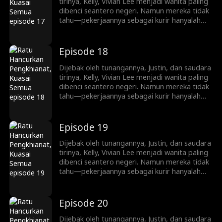
pewaris tangguh, Vivian memainkan
tirinya, Kelly, Vivian Lee menjadi wanita paling
permainan kekuasaan dan balas dendam yang
dibenci seantero negeri. Namun mereka tidak
kejam.
tahu—pekerjaannya sebagai kurir hanyalah
penyamaran. Kini ia kembali, siap mengungkap
identitasnya sebagai pewaris sejati keluarga
Lee. Mulai dari menjatuhkan lawan lewat
Episode 18
siaran langsung dan konflik keluarga, hingga
melatih Ryan Shaw yang pemalu menjadi
Dijebak oleh tunangannya, Justin, dan saudara
pewaris tangguh, Vivian memainkan
tirinya, Kelly, Vivian Lee menjadi wanita paling
permainan kekuasaan dan balas dendam yang
dibenci seantero negeri. Namun mereka tidak
kejam.
tahu—pekerjaannya sebagai kurir hanyalah
penyamaran. Kini ia kembali, siap mengungkap
identitasnya sebagai pewaris sejati keluarga
Lee. Mulai dari menjatuhkan lawan lewat
Episode 19
siaran langsung dan konflik keluarga, hingga
melatih Ryan Shaw yang pemalu menjadi
Dijebak oleh tunangannya, Justin, dan saudara
pewaris tangguh, Vivian memainkan
tirinya, Kelly, Vivian Lee menjadi wanita paling
permainan kekuasaan dan balas dendam yang
dibenci seantero negeri. Namun mereka tidak
kejam.
tahu—pekerjaannya sebagai kurir hanyalah
penyamaran. Kini ia kembali, siap mengungkap
identitasnya sebagai pewaris sejati keluarga
Lee. Mulai dari menjatuhkan lawan lewat
Episode 20
siaran langsung dan konflik keluarga, hingga
melatih Ryan Shaw yang pemalu menjadi
Dijebak oleh tunangannya, Justin, dan saudara