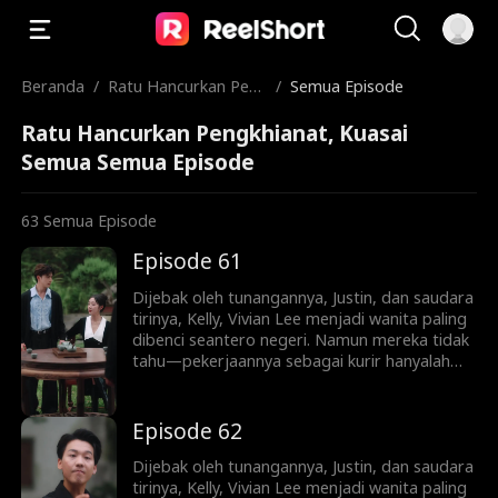
Beranda
/
Ratu Hancurkan Pen
/
Semua Episode
gkhianat, Kuasai Sem
Ratu Hancurkan Pengkhianat, Kuasai
ua
Semua Semua Episode
63
Semua Episode
Episode 61
Dijebak oleh tunangannya, Justin, dan saudara
tirinya, Kelly, Vivian Lee menjadi wanita paling
dibenci seantero negeri. Namun mereka tidak
tahu—pekerjaannya sebagai kurir hanyalah
penyamaran. Kini ia kembali, siap mengungkap
identitasnya sebagai pewaris sejati keluarga
Lee. Mulai dari menjatuhkan lawan lewat
Episode 62
siaran langsung dan konflik keluarga, hingga
melatih Ryan Shaw yang pemalu menjadi
Dijebak oleh tunangannya, Justin, dan saudara
pewaris tangguh, Vivian memainkan
tirinya, Kelly, Vivian Lee menjadi wanita paling