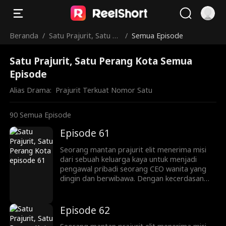
Beranda
/
Satu Prajurit, Satu Pe
/
Semua Episode
rang Kota
Satu Prajurit, Satu Perang Kota Semua
Episode
Alias Drama:  
Prajurit Terkuat Nomor Satu
90
Semua Episode
Episode 61
Seorang mantan prajurit elit menerima misi
dari sebuah keluarga kaya untuk menjadi
pengawal pribadi seorang CEO wanita yang
dingin dan berwibawa. Dengan kecerdasan
bisnis dan fisik yang luar biasa, ia berkali-kali
melindunginya dari bahaya, namun tanpa
disadari justru terseret ke dalam konspirasi
Episode 62
yang lebih besar. Pada akhirnya, mereka