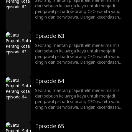
bekerja sama untuk menghancurkan
Seorang mantan prajurit elit menerima misi
persaingan jahat dan rencana gelap para
dari sebuah keluarga kaya untuk menjadi
musuh.
pengawal pribadi seorang CEO wanita yang
dingin dan berwibawa. Dengan kecerdasan
bisnis dan fisik yang luar biasa, ia berkali-kali
melindunginya dari bahaya, namun tanpa
disadari justru terseret ke dalam konspirasi
Episode 63
yang lebih besar. Pada akhirnya, mereka
bekerja sama untuk menghancurkan
Seorang mantan prajurit elit menerima misi
persaingan jahat dan rencana gelap para
dari sebuah keluarga kaya untuk menjadi
musuh.
pengawal pribadi seorang CEO wanita yang
dingin dan berwibawa. Dengan kecerdasan
bisnis dan fisik yang luar biasa, ia berkali-kali
melindunginya dari bahaya, namun tanpa
disadari justru terseret ke dalam konspirasi
Episode 64
yang lebih besar. Pada akhirnya, mereka
bekerja sama untuk menghancurkan
Seorang mantan prajurit elit menerima misi
persaingan jahat dan rencana gelap para
dari sebuah keluarga kaya untuk menjadi
musuh.
pengawal pribadi seorang CEO wanita yang
dingin dan berwibawa. Dengan kecerdasan
bisnis dan fisik yang luar biasa, ia berkali-kali
melindunginya dari bahaya, namun tanpa
disadari justru terseret ke dalam konspirasi
Episode 65
yang lebih besar. Pada akhirnya, mereka