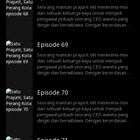
yang lebih besar. Pada akhirnya, mereka
bekerja sama untuk menghancurkan
Seorang mantan prajurit elit menerima misi
persaingan jahat dan rencana gelap para
dari sebuah keluarga kaya untuk menjadi
musuh.
pengawal pribadi seorang CEO wanita yang
dingin dan berwibawa. Dengan kecerdasan
bisnis dan fisik yang luar biasa, ia berkali-kali
melindunginya dari bahaya, namun tanpa
disadari justru terseret ke dalam konspirasi
Episode 69
yang lebih besar. Pada akhirnya, mereka
bekerja sama untuk menghancurkan
Seorang mantan prajurit elit menerima misi
persaingan jahat dan rencana gelap para
dari sebuah keluarga kaya untuk menjadi
musuh.
pengawal pribadi seorang CEO wanita yang
dingin dan berwibawa. Dengan kecerdasan
bisnis dan fisik yang luar biasa, ia berkali-kali
melindunginya dari bahaya, namun tanpa
disadari justru terseret ke dalam konspirasi
Episode 70
yang lebih besar. Pada akhirnya, mereka
bekerja sama untuk menghancurkan
Seorang mantan prajurit elit menerima misi
persaingan jahat dan rencana gelap para
dari sebuah keluarga kaya untuk menjadi
musuh.
pengawal pribadi seorang CEO wanita yang
dingin dan berwibawa. Dengan kecerdasan
bisnis dan fisik yang luar biasa, ia berkali-kali
melindunginya dari bahaya, namun tanpa
disadari justru terseret ke dalam konspirasi