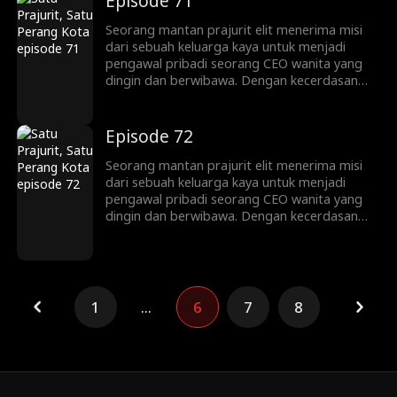
Episode 71
yang lebih besar. Pada akhirnya, mereka
bekerja sama untuk menghancurkan
Seorang mantan prajurit elit menerima misi
persaingan jahat dan rencana gelap para
dari sebuah keluarga kaya untuk menjadi
musuh.
pengawal pribadi seorang CEO wanita yang
dingin dan berwibawa. Dengan kecerdasan
bisnis dan fisik yang luar biasa, ia berkali-kali
melindunginya dari bahaya, namun tanpa
disadari justru terseret ke dalam konspirasi
Episode 72
yang lebih besar. Pada akhirnya, mereka
bekerja sama untuk menghancurkan
Seorang mantan prajurit elit menerima misi
persaingan jahat dan rencana gelap para
dari sebuah keluarga kaya untuk menjadi
musuh.
pengawal pribadi seorang CEO wanita yang
dingin dan berwibawa. Dengan kecerdasan
bisnis dan fisik yang luar biasa, ia berkali-kali
melindunginya dari bahaya, namun tanpa
disadari justru terseret ke dalam konspirasi
yang lebih besar. Pada akhirnya, mereka
bekerja sama untuk menghancurkan
1
...
6
7
8
persaingan jahat dan rencana gelap para
musuh.