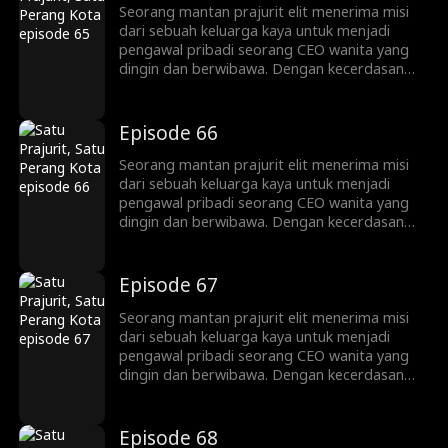
bekerja sama untuk menghancurkan
Seorang mantan prajurit elit menerima misi
persaingan jahat dan rencana gelap para
dari sebuah keluarga kaya untuk menjadi
musuh.
pengawal pribadi seorang CEO wanita yang
dingin dan berwibawa. Dengan kecerdasan
bisnis dan fisik yang luar biasa, ia berkali-kali
melindunginya dari bahaya, namun tanpa
disadari justru terseret ke dalam konspirasi
Episode 66
yang lebih besar. Pada akhirnya, mereka
bekerja sama untuk menghancurkan
Seorang mantan prajurit elit menerima misi
persaingan jahat dan rencana gelap para
dari sebuah keluarga kaya untuk menjadi
musuh.
pengawal pribadi seorang CEO wanita yang
dingin dan berwibawa. Dengan kecerdasan
bisnis dan fisik yang luar biasa, ia berkali-kali
melindunginya dari bahaya, namun tanpa
disadari justru terseret ke dalam konspirasi
Episode 67
yang lebih besar. Pada akhirnya, mereka
bekerja sama untuk menghancurkan
Seorang mantan prajurit elit menerima misi
persaingan jahat dan rencana gelap para
dari sebuah keluarga kaya untuk menjadi
musuh.
pengawal pribadi seorang CEO wanita yang
dingin dan berwibawa. Dengan kecerdasan
bisnis dan fisik yang luar biasa, ia berkali-kali
melindunginya dari bahaya, namun tanpa
disadari justru terseret ke dalam konspirasi
Episode 68