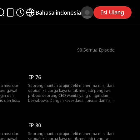
Isi Ulang
Bahasa indonesia
90
Semua Episode
EP 76
a misi dari
Seorang mantan prajurit elit menerima misi dari
 pengawal
sebuah keluarga kaya untuk menjadi pengawal
ngin dan
pribadi seorang CEO wanita yang dingin dan
s dan fisik
berwibawa. Dengan kecerdasan bisnis dan fisik
dunginya
yang luar biasa, ia berkali-kali melindunginya
ustru
dari bahaya, namun tanpa disadari justru
bih besar.
terseret ke dalam konspirasi yang lebih besar.
 untuk
Pada akhirnya, mereka bekerja sama untuk
EP 80
n rencana
menghancurkan persaingan jahat dan rencana
gelap para musuh.
a misi dari
Seorang mantan prajurit elit menerima misi dari
 pengawal
sebuah keluarga kaya untuk menjadi pengawal