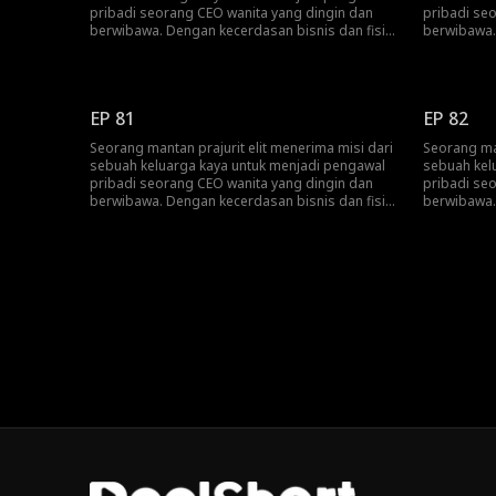
pribadi seorang CEO wanita yang dingin dan
pribadi se
berwibawa. Dengan kecerdasan bisnis dan fisik
berwibawa.
yang luar biasa, ia berkali-kali melindunginya
yang luar b
dari bahaya, namun tanpa disadari justru
dari bahaya
terseret ke dalam konspirasi yang lebih besar.
terseret ke
Pada akhirnya, mereka bekerja sama untuk
Pada akhir
EP 81
EP 82
menghancurkan persaingan jahat dan rencana
menghancur
gelap para musuh.
gelap para
Seorang mantan prajurit elit menerima misi dari
Seorang man
sebuah keluarga kaya untuk menjadi pengawal
sebuah kel
pribadi seorang CEO wanita yang dingin dan
pribadi se
berwibawa. Dengan kecerdasan bisnis dan fisik
berwibawa.
yang luar biasa, ia berkali-kali melindunginya
yang luar b
dari bahaya, namun tanpa disadari justru
dari bahaya
terseret ke dalam konspirasi yang lebih besar.
terseret ke
Pada akhirnya, mereka bekerja sama untuk
Pada akhir
menghancurkan persaingan jahat dan rencana
menghancur
gelap para musuh.
gelap para