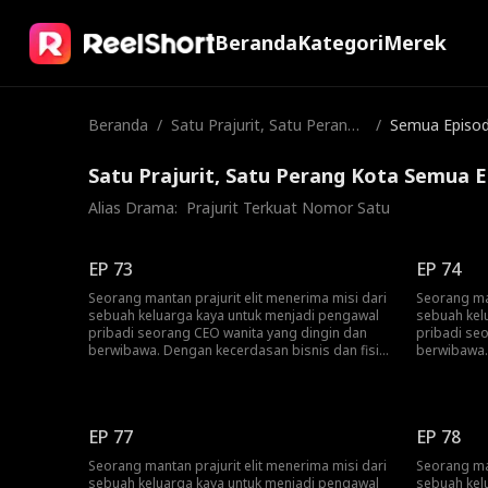
Beranda
Kategori
Merek
Beranda
/
Satu Prajurit, Satu Perang
/
Semua Episo
Kota
Satu Prajurit, Satu Perang Kota Semua 
Alias Drama:  
Prajurit Terkuat Nomor Satu
EP 73
EP 74
Seorang mantan prajurit elit menerima misi dari
Seorang man
sebuah keluarga kaya untuk menjadi pengawal
sebuah kel
pribadi seorang CEO wanita yang dingin dan
pribadi se
berwibawa. Dengan kecerdasan bisnis dan fisik
berwibawa.
yang luar biasa, ia berkali-kali melindunginya
yang luar b
dari bahaya, namun tanpa disadari justru
dari bahaya
terseret ke dalam konspirasi yang lebih besar.
terseret ke
Pada akhirnya, mereka bekerja sama untuk
Pada akhir
EP 77
EP 78
menghancurkan persaingan jahat dan rencana
menghancur
gelap para musuh.
gelap para
Seorang mantan prajurit elit menerima misi dari
Seorang man
sebuah keluarga kaya untuk menjadi pengawal
sebuah kel