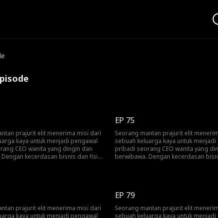
de
Episode
EP 75
tan prajurit elit menerima misi dari
Seorang mantan prajurit elit menerim
uarga kaya untuk menjadi pengawal
sebuah keluarga kaya untuk menjadi
orang CEO wanita yang dingin dan
pribadi seorang CEO wanita yang di
 Dengan kecerdasan bisnis dan fisik
berwibawa. Dengan kecerdasan bisni
iasa, ia berkali-kali melindunginya
yang luar biasa, ia berkali-kali melin
, namun tanpa disadari justru
dari bahaya, namun tanpa disadari j
 dalam konspirasi yang lebih besar.
terseret ke dalam konspirasi yang le
nya, mereka bekerja sama untuk
Pada akhirnya, mereka bekerja sama
EP 79
kan persaingan jahat dan rencana
menghancurkan persaingan jahat da
 musuh.
gelap para musuh.
tan prajurit elit menerima misi dari
Seorang mantan prajurit elit menerim
uarga kaya untuk menjadi pengawal
sebuah keluarga kaya untuk menjadi