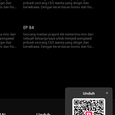
ngin dan
pribadi seorang CEO wanita yang dingin dan
s dan fisik
berwibawa. Dengan kecerdasan bisnis dan fisik
dunginya
yang luar biasa, ia berkali-kali melindunginya
ustru
dari bahaya, namun tanpa disadari justru
bih besar.
terseret ke dalam konspirasi yang lebih besar.
 untuk
Pada akhirnya, mereka bekerja sama untuk
EP 84
n rencana
menghancurkan persaingan jahat dan rencana
gelap para musuh.
a misi dari
Seorang mantan prajurit elit menerima misi dari
 pengawal
sebuah keluarga kaya untuk menjadi pengawal
ngin dan
pribadi seorang CEO wanita yang dingin dan
s dan fisik
berwibawa. Dengan kecerdasan bisnis dan fisik
dunginya
yang luar biasa, ia berkali-kali melindunginya
ustru
dari bahaya, namun tanpa disadari justru
bih besar.
terseret ke dalam konspirasi yang lebih besar.
 untuk
Pada akhirnya, mereka bekerja sama untuk
n rencana
menghancurkan persaingan jahat dan rencana
gelap para musuh.
Unduh
AN
Unduh