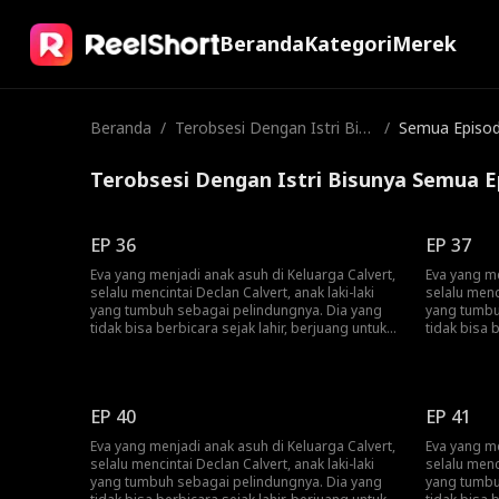
Beranda
Kategori
Merek
Beranda
/
Terobsesi Dengan Istri Bisu
/
Semua Episo
nya
Terobsesi Dengan Istri Bisunya Semua E
EP 36
EP 37
Eva yang menjadi anak asuh di Keluarga Calvert,
Eva yang me
selalu mencintai Declan Calvert, anak laki-laki
selalu menci
yang tumbuh sebagai pelindungnya. Dia yang
yang tumbu
tidak bisa berbicara sejak lahir, berjuang untuk
tidak bisa 
mengungkapkan perasaannya dalam
mengungka
pernikahan yang dibangun atas dasar tugas.
pernikahan
Declan menikahinya hanya untuk menghormati
Declan men
keinginan terakhir kakeknya. Eva yang terjebak
keinginan t
EP 40
EP 41
dalam hubungan yang beracun, menanggung
dalam hub
kekejaman Declan dan rencana kejam
kekejaman 
Eva yang menjadi anak asuh di Keluarga Calvert,
Eva yang me
selingkuhannya, Selene, untuk mengusirnya.
selingkuha
selalu mencintai Declan Calvert, anak laki-laki
selalu menci
Terlepas dari semua itu, Eva berpegang teguh
Terlepas d
yang tumbuh sebagai pelindungnya. Dia yang
yang tumbu
pada harapan bahwa Declan dapat menemukan
pada hara