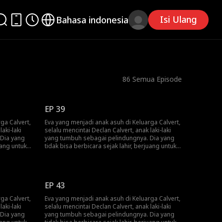
Isi Ulang
Bahasa indonesia
86
Semua Episode
EP 39
ga Calvert,
Eva yang menjadi anak asuh di Keluarga Calvert,
aki-laki
selalu mencintai Declan Calvert, anak laki-laki
 Dia yang
yang tumbuh sebagai pelindungnya. Dia yang
uang untuk
tidak bisa berbicara sejak lahir, berjuang untuk
m
mengungkapkan perasaannya dalam
r tugas.
pernikahan yang dibangun atas dasar tugas.
nghormati
Declan menikahinya hanya untuk menghormati
 terjebak
keinginan terakhir kakeknya. Eva yang terjebak
EP 43
nanggung
dalam hubungan yang beracun, menanggung
m
kekejaman Declan dan rencana kejam
ga Calvert,
Eva yang menjadi anak asuh di Keluarga Calvert,
sirnya.
selingkuhannya, Selene, untuk mengusirnya.
aki-laki
selalu mencintai Declan Calvert, anak laki-laki
ang teguh
Terlepas dari semua itu, Eva berpegang teguh
 Dia yang
yang tumbuh sebagai pelindungnya. Dia yang
 menemukan
pada harapan bahwa Declan dapat menemukan