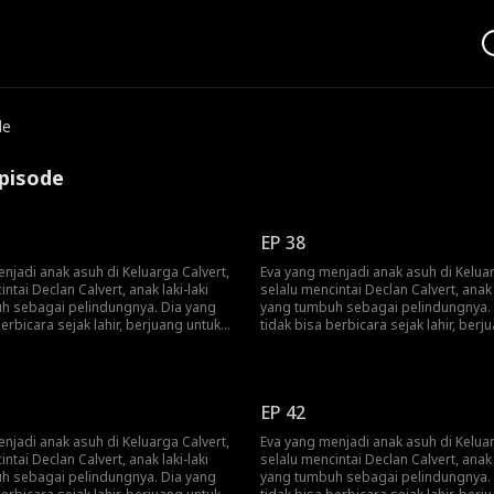
de
pisode
EP 38
njadi anak asuh di Keluarga Calvert,
Eva yang menjadi anak asuh di Keluar
ntai Declan Calvert, anak laki-laki
selalu mencintai Declan Calvert, anak l
h sebagai pelindungnya. Dia yang
yang tumbuh sebagai pelindungnya.
berbicara sejak lahir, berjuang untuk
tidak bisa berbicara sejak lahir, berj
pkan perasaannya dalam
mengungkapkan perasaannya dala
 yang dibangun atas dasar tugas.
pernikahan yang dibangun atas dasa
ikahinya hanya untuk menghormati
Declan menikahinya hanya untuk me
erakhir kakeknya. Eva yang terjebak
keinginan terakhir kakeknya. Eva yang
EP 42
ungan yang beracun, menanggung
dalam hubungan yang beracun, me
Declan dan rencana kejam
kekejaman Declan dan rencana keja
njadi anak asuh di Keluarga Calvert,
Eva yang menjadi anak asuh di Keluar
nnya, Selene, untuk mengusirnya.
selingkuhannya, Selene, untuk mengu
ntai Declan Calvert, anak laki-laki
selalu mencintai Declan Calvert, anak l
ari semua itu, Eva berpegang teguh
Terlepas dari semua itu, Eva berpeg
h sebagai pelindungnya. Dia yang
yang tumbuh sebagai pelindungnya.
pan bahwa Declan dapat menemukan
pada harapan bahwa Declan dapat