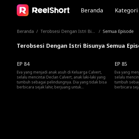
Beranda
Kategori
Beranda
/
Terobsesi Dengan Istri Bisu
/
Semua Episode
nya
Terobsesi Dengan Istri Bisunya Semua Epi
EP 84
EP 85
Eva yang menjadi anak asuh di Keluarga Calvert,
Eva yang menj
selalu mencintai Declan Calvert, anak laki-laki yang
selalu mencint
tumbuh sebagai pelindungnya. Dia yang tidak bisa
tumbuh sebaga
berbicara sejak lahir, berjuang untuk
berbicara seja
mengungkapkan perasaannya dalam pernikahan
mengungkapk
yang dibangun atas dasar tugas. Declan
yang dibangu
menikahinya hanya untuk menghormati keinginan
menikahinya 
terakhir kakeknya. Eva yang terjebak dalam
terakhir kake
hubungan yang beracun, menanggung kekejaman
hubungan ya
Declan dan rencana kejam selingkuhannya, Selene,
Declan dan re
untuk mengusirnya. Terlepas dari semua itu, Eva
untuk mengusi
berpegang teguh pada harapan bahwa Declan
berpegang te
dapat menemukan kembali cinta yang pernah ada
dapat menemu
di antara mereka saat kecil. Eva yang terikat oleh
di antara mere