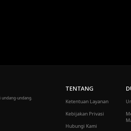
arus memutuskan: memperjuangkan
atau membebaskan diri sebelum
TENTANG
D
gi undang-undang.
Ketentuan Layanan
Um
Kebijakan Privasi
M
Ma
Hubungi Kami