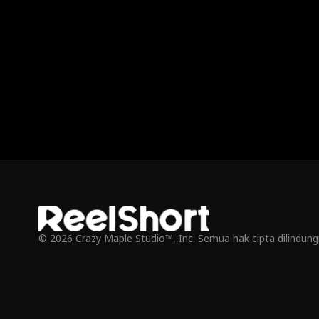
kesunyian, harus memutuskan: memperjuangkan
kesunyian, h
hati Declan atau membebaskan diri sebelum
hati Declan 
terlambat.
terlambat.
© 2026 Crazy Maple Studio™, Inc. Semua hak cipta dilindun