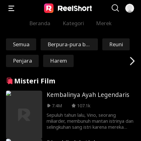
Beranda
Kategori
Merek
Semua
Berpura-pura bo
Reuni
doh
Penjara
Harem
Perjalanan Wakt
Penebusan
Misteri Film
u
Abadi
Marsekal/Jender
Kembalinya Ayah Legendaris
al
7.4M
107.1k
Nick Ritacco
Mafia
Sepuluh tahun lalu, Vino, seorang
miliarder, membunuh mantan istrinya dan
Musuh Bagi Keka
Reinkarnasi
selingkuhan sang istri karena mereka
menyebabkan kematian putri sulungnya.
sih
Setelah keluar dari penjara, Vino bertemu