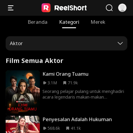
Beranda
Kategori
Merek
Aktor
Film Semua Aktor
Kami Orang Tuamu
3.1M
71.9k
Seorang pelajar pulang untuk menghadiri
acara legendaris makan-makan
Thanksgiving keluarganya — tapi kali ini,
ada sesuatu yang salah dengan orang
tuanya.
Penyesalan Adalah Hukuman
568.6k
41.1k