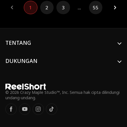
menikahinya, sampai Natalie Quinn
1
2
3
...
55
melakukannya. Namun, yang tidak dia
tahu... dia sebenarnya menikahi seorang
miliarder yang menyimpan rahasia! Apa
yang akan terjadi ketika dia mengetahui
kebenaran ini? Pertanyaan yang lebih baik
adalah... mengapa Sebastian Klein
menyembunyikan identitasnya pada
TENTANG
awalnya?!
DUKUNGAN
© 2026 Crazy Maple Studio™, Inc. Semua hak cipta dilindungi
undang-undang.