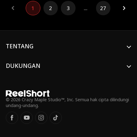
sistem baru muncul: turunkan nilai
menyelamatkan Kekaisaran Daria.
1
2
3
...
27
kejahatan mereka atau mati! Apalagi Jay di
Dunia Bawah sudah hampir mencapai titik
kematian—nilai kejahatannya 97!
TENTANG
DUKUNGAN
© 2026 Crazy Maple Studio™, Inc. Semua hak cipta dilindungi
undang-undang.