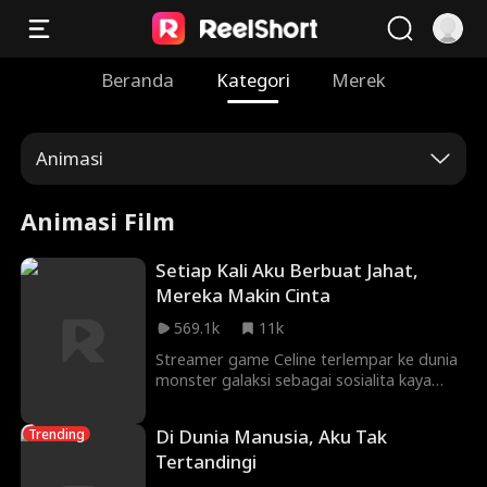
Beranda
Kategori
Merek
Animasi
Animasi Film
Setiap Kali Aku Berbuat Jahat,
Mereka Makin Cinta
569.1k
11k
Streamer game Celine terlempar ke dunia
monster galaksi sebagai sosialita kaya
dengan "sistem penjahat". Demi
mengumpulkan poin, dia berperan sebagai
Di Dunia Manusia, Aku Tak
Trending
nona jahat, namun moral abad 21
Tertandingi
membuat "kejahatannya" berubah jadi
penyelamatan: menarik pendeta dari