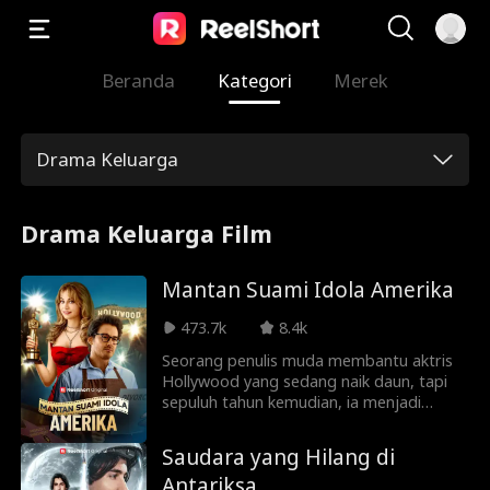
Beranda
Kategori
Merek
Drama Keluarga
Drama Keluarga Film
Mantan Suami Idola Amerika
473.7k
8.4k
Seorang penulis muda membantu aktris
Hollywood yang sedang naik daun, tapi
sepuluh tahun kemudian, ia menjadi
bapak rumah tangga yang nyaris tak
diakui. Ketika mantan kekasih sang istri
Saudara yang Hilang di
muncul kembali, Daniel memutuskan
Antariksa
untuk menceraikan Bintang Amerika.