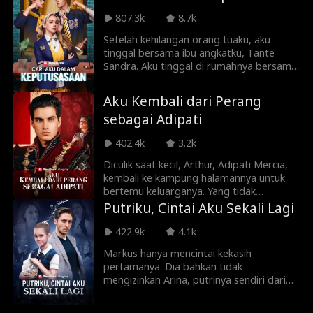
menyelamatkan anak Monika, cinta
pertamanya dan malah menyebabkan
807.3k
8.7k
kematian pada putrinya sendiri. Winny
Setelah kehilangan orang tuaku, aku
yang kehilangan anaknya mencari keadilan
tinggal bersama ibu angkatku, Tante
hanya untuk menghadapi gangguan
Sandra. Aku tinggal di rumahnya bersama
tanpa henti dari Monika dan
kedua putranya, Miller bersaudara, dan
ketidakpercayaan suaminya.
mendapat banyak kasih sayang serta
Aku Kembali dari Perang
perhatian. Aku kira aku akan menikah
sebagai Adipati
dengan salah satu dari mereka, tapi
semuanya berubah ketika Lola, putri
402.4k
3.2k
pembantu kami, datang. Pria yang paling
kucintai menghancurkan hatiku. Setelah
Diculik saat kecil, Arthur, Adipati Mercia,
aku pergi, mereka berusaha mencariku
kembali ke kampung halamannya untuk
gila-gilaan.
bertemu keluarganya. Yang tidak
disangka olehnya adalah bahwa
Putriku, Cintai Aku Sekali Lagi
keluarganya ternyata dianiaya oleh semua
orang di kota itu. Dengan identitasnya
422.9k
4.1k
yang dirahasiakan, bisakah Arthur
Markus hanya mencintai kekasih
membalas dendam untuk keluarganya?
pertamanya. Dia bahkan tidak
mengizinkan Arina, putrinya sendiri dari
istrinya, memanggilnya sebagai ayah. Di
hari ulang tahunnya, Arina menunggu