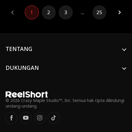
sepanjang hari hanya untuk menyaksikan
ayahnya melamar si mantan kekasih. Saat
1
2
3
...
25
selingkuhan Markus dan putrinya
menindas Arina, Markus justru membantu
mereka.
TENTANG
DUKUNGAN
© 2026 Crazy Maple Studio™, Inc. Semua hak cipta dilindungi
undang-undang.