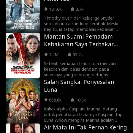
Namun, ketika sang istri sadar kehilangan,
181.6k
3.7k
mungkin sudah terlambat.
Timothy diusir dari keluarga Snyder
setelah putra kandung kembali. Meski
begitu, ia tetap membalas kebaikan
mereka dan menjadi relawan misi
Mantan Suami Pemadam
penyelamatan umat manusia. Bertahun-
Kebakaran Saya Terbakar
tahun kemudian, Timothy dipuja sebagai
dalam Penyesalan
pahlawan di Planet Artemis— sementara
1.4M
55.2k
keluarganya menyesal terlalu lambat.
Setelah kematian tragis, dia mencari
keadilan dan balas dendam pada
suaminya yang seorang petugas
pemadam kebakaran, tapi dia memilih
Salah Sangka: Penyesalan
untuk menyelamatkan mantan kekasihnya.
Luna
Diliputi kesedihan dan amarah, dia
menganggap istrinya bertanggung jawab
668.6k
10.3k
atas kematian kekasihnya.
Kakak Alpha Caspian, Marina, datang
untuk penobatan Luna-nya Caspian, tapi
Luna Willow mengira Marina adalah
wanita simpanan liar. Terbakar api
Air Mata Ini Tak Pernah Kering
cemburu, Willow merundung Marina,