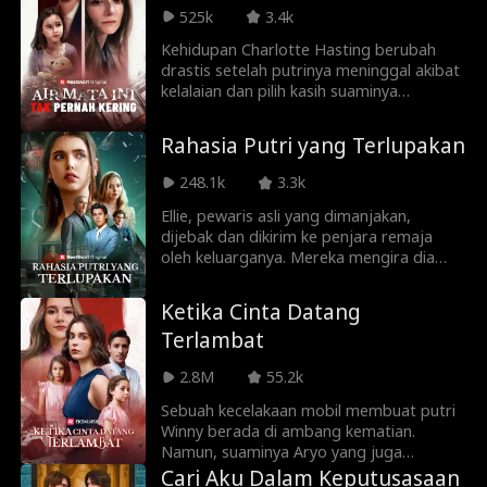
membuat Marina keguguran. Sekarang,
525k
3.4k
Brooks bersaudara menginginkan balas
Kehidupan Charlotte Hasting berubah
dendam.
drastis setelah putrinya meninggal akibat
kelalaian dan pilih kasih suaminya
terhadap seorang karyawan cantik. Lebih
parahnya lagi, suaminya tidak percaya
Rahasia Putri yang Terlupakan
pada Charlotte dan mengira dia
menyembunyikan putri mereka darinya,
248.1k
3.3k
membuat hidup Charlotte sengsara.
Ellie, pewaris asli yang dimanjakan,
dijebak dan dikirim ke penjara remaja
oleh keluarganya. Mereka mengira dia
hidup dengan nyaman, tanpa tahu bahwa
atas perintah putri palsu, Ellie mengalami
Ketika Cinta Datang
penyiksaan kejam. Tiga tahun kemudian,
Terlambat
dia dibebaskan, hancur secara batin,
tetapi masih dianggap gadis manja.
2.8M
55.2k
Hanya ketika ayahnya memukulnya dan
kaki palsunya terlepas, barulah mereka
Sebuah kecelakaan mobil membuat putri
menyadari kebenaran yang sebenarnya…
Winny berada di ambang kematian.
Namun, suaminya Aryo yang juga
seorang dokter memilih untuk
Cari Aku Dalam Keputusasaan