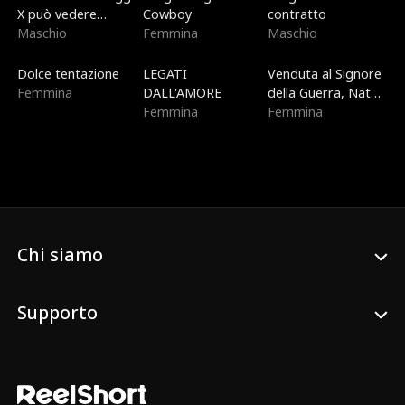
X può vedere
Cowboy
contratto
dentro di te
Maschio
Femmina
Maschio
Di tendenza
Di tendenza
Nuovo
Dolce tentazione
LEGATI
Venduta al Signore
Femmina
DALL'AMORE
della Guerra, Nata
Femmina
per il Cielo
Femmina
Chi siamo
Supporto