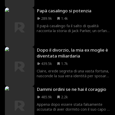
della vendetta!
Papà casalingo si potenzia
289.9k
1.4k
Il papà casalingo fa il salto di qualità
racconta la storia di Jack Parker, un orfano
senza un soldo profondamente devoto a
sua moglie e suo figlio. Purtroppo per
Jack, la famiglia di sua moglie non l'ha mai
Dopo il divorzio, la mia ex moglie è
approvato e sta attivamente cercando di
sabotare la loro relazione. Tutto cambia
diventata miliardaria
quando Jack diventa l'erede di una delle
439.5k
1.7k
aziende più ricche del mondo. Ora Jack
deve convincerli di essere davvero un
Claire, erede segreta di una vasta fortuna,
miliardario, prima che sabotino il suo
nasconde la sua vera identità per sposare
matrimonio, gli portino via la figlia o
Milo per amore. Vivendo a Los Angeles,
addirittura lo facciano uccidere.
usa discretamente la sua ricchezza e
Dammi ordini se ne hai il coraggio
influenza per facilitare il percorso di Milo
nella costruzione della sua startup.
485.9k
2.2k
Proprio quando Milo è sull'orlo del
Appena dopo essere stata falsamente
successo, Claire scopre che lui è stato
accusata di aver dormito con il suo capo e
infedele. Affrontato, Milo ammette di non
licenziata, Olivia ottiene un nuovo lavoro
amarla più, le parla duramente, sminuisce