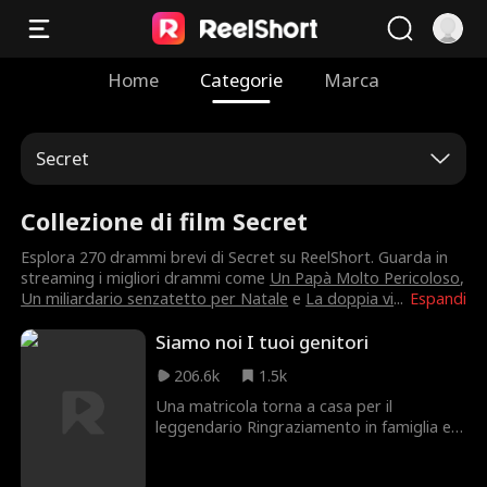
Home
Categorie
Marca
Secret
Collezione di film Secret
Esplora 270 drammi brevi di Secret su ReelShort. Guarda in
streaming i migliori drammi come
Un Papà Molto Pericoloso
,
Un miliardario senzatetto per Natale
e
La doppia vi
...
Espandi
Siamo noi I tuoi genitori
206.6k
1.5k
Una matricola torna a casa per il
leggendario Ringraziamento in famiglia e
inizia a sospettare che qualcosa non vada
nei suoi genitori.