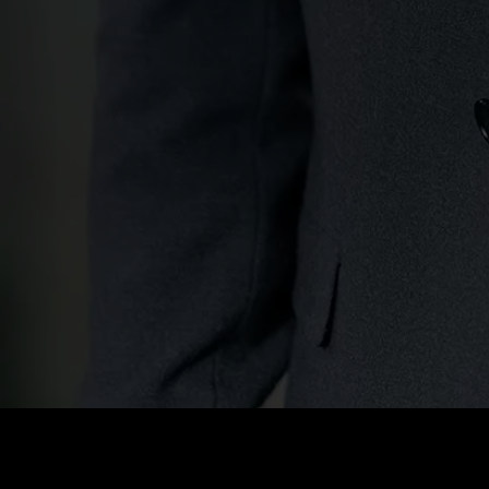
Prezzo
:
60
Saldo
:
0