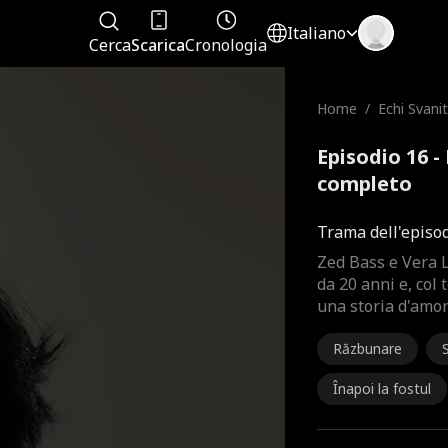
Italiano
Cerca
Scarica
Cronologia
Home
/
Echi Svanit
Episodio 16 - 
completo
Trama dell'episo
Zed Bass e Vera L
da 20 anni e, col 
una storia d'amor
Răzbunare
Înapoi la fostul