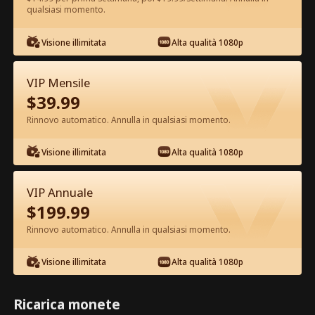
qualsiasi momento.
Guarda gratis nell'App
Visione illimitata
Alta qualità 1080p
VIP Mensile
$
39.99
Rinnovo automatico. Annulla in qualsiasi momento.
Visione illimitata
Alta qualità 1080p
Episodio 20 - Echi Svaniti di Noi Film
completo
VIP Annuale
$
199.99
1-30
Tutti gli episodi
Rinnovo automatico. Annulla in qualsiasi momento.
20
21
22
23
24
2
Visione illimitata
Alta qualità 1080p
Ricarica monete