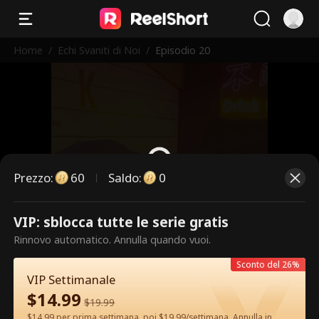
Home
/
Echi Svaniti di Noi
/
Episodio 20
Prezzo
:
60
Saldo
:
0
VIP: sblocca tutte le serie gratis
Questi sono episodi a pagamento.
Rinnovo automatico. Annulla quando vuoi.
Sblocca per guardare.
Sconto del 26%
VIP Settimanale
$
14.99
60
Sblocca ora
$
19.99
$14.99 per prima settimana, poi $19.99/settimana. Annulla in