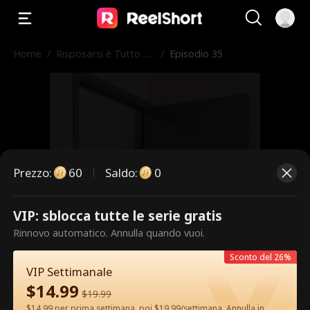
Home
/
Risposarsi è Tutto Ci
/
Episodio 35
ò che Vuole
Prezzo
:
60
Saldo
:
0
VIP: sblocca tutte le serie gratis
Questi sono episodi a pagamento.
Rinnovo automatico. Annulla quando vuoi.
Sblocca per guardare.
Sconto del 26%
VIP Settimanale
$
14.99
$
19.99
60
Sblocca ora
$14.99 per prima settimana, poi $19.99/settimana. Annulla in