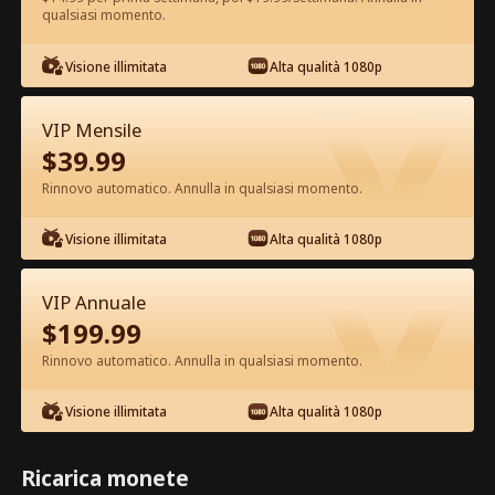
qualsiasi momento.
Guarda gratis nell'App
Visione illimitata
Alta qualità 1080p
VIP Mensile
$
39.99
Rinnovo automatico. Annulla in qualsiasi momento.
Visione illimitata
Alta qualità 1080p
Episodio 35 - Risposarsi è Tutto Ciò
VIP Annuale
che Vuole Film completo
$
199.99
Rinnovo automatico. Annulla in qualsiasi momento.
1-50
51-92
Tutti gli episodi
Visione illimitata
Alta qualità 1080p
35
36
37
38
39
4
Ricarica monete