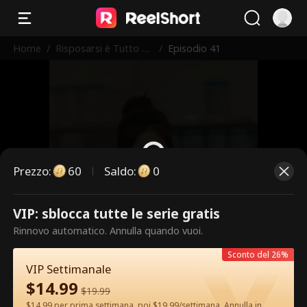
Home
/
Risposarsi è Tutto Ci
/
Episodio 41
ò che Vuole
Prezzo
:
60
Saldo
:
0
VIP: sblocca tutte le serie gratis
Questi sono episodi a pagamento.
Rinnovo automatico. Annulla quando vuoi.
Sblocca per guardare.
Sconto del 26%
VIP Settimanale
$
14.99
60
Sblocca ora
$
19.99
$14.99 per prima settimana, poi $19.99/settimana. Annulla in