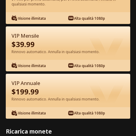
qualsiasi momento.
Guarda gratis nell'App
Visione illimitata
Alta qualità 1080p
VIP Mensile
$
39.99
Rinnovo automatico. Annulla in qualsiasi momento.
Visione illimitata
Alta qualità 1080p
Episodio 41 - Risposarsi è Tutto Ciò
che Vuole Film completo
VIP Annuale
$
199.99
1-50
51-92
Tutti gli episodi
Rinnovo automatico. Annulla in qualsiasi momento.
41
42
43
44
45
4
Visione illimitata
Alta qualità 1080p
Ricarica monete