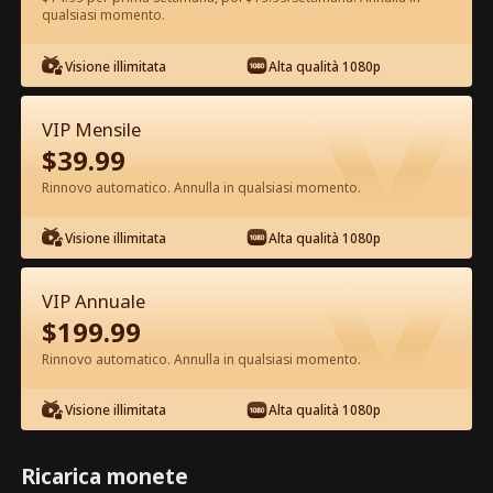
qualsiasi momento.
Guarda gratis nell'App
Visione illimitata
Alta qualità 1080p
VIP Mensile
$
39.99
Rinnovo automatico. Annulla in qualsiasi momento.
Visione illimitata
Alta qualità 1080p
Episodio 48 - Risposarsi è Tutto Ciò
VIP Annuale
che Vuole Film completo
$
199.99
Rinnovo automatico. Annulla in qualsiasi momento.
1-50
51-92
Tutti gli episodi
Visione illimitata
Alta qualità 1080p
45
46
47
48
49
50
Ricarica monete