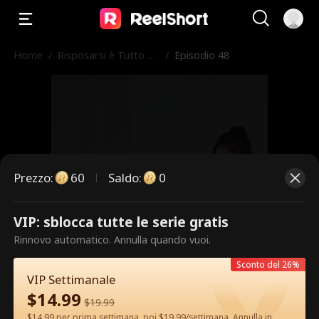
Home
/
Risposarsi è Tutto Ci
/
Episodio 48
ò che Vuole
Prezzo
:
60
Saldo
:
0
VIP: sblocca tutte le serie gratis
Questi sono episodi a pagamento.
Rinnovo automatico. Annulla quando vuoi.
Sblocca per guardare.
Sconto del 26%
VIP Settimanale
$
14.99
$
19.99
60
Sblocca ora
$14.99 per prima settimana, poi $19.99/settimana. Annulla in