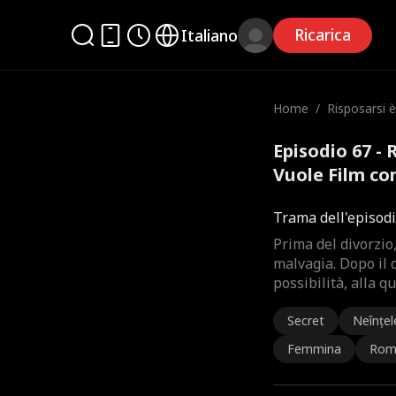
Ricarica
Italiano
Home
/
Risposarsi 
Vuole
Episodio 67 - 
Vuole Film c
Trama dell'episod
Prima del divorzio
malvagia. Dopo il d
possibilità, alla qu
Secret
Neînțel
Femmina
Rom