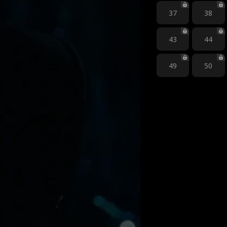
37
38
43
44
49
50