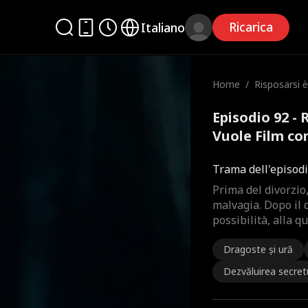
Ricarica
Italiano
Home
/
Risposarsi 
Vuole
Episodio 92 - 
Vuole Film c
Trama dell'episod
Prima del divorzio
malvagia. Dopo il d
possibilità, alla qu
Dragoste și ură
Dezvăluirea secret