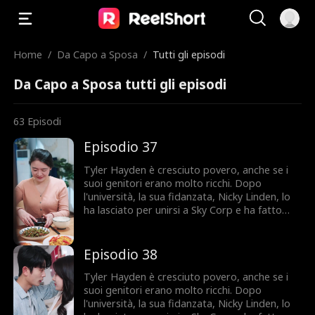
Home
/
Da Capo a Sposa
/
Tutti gli episodi
Da Capo a Sposa tutti gli episodi
63
Episodi
Episodio 37
Tyler Hayden è cresciuto povero, anche se i
suoi genitori erano molto ricchi. Dopo
l'università, la sua fidanzata, Nicky Linden, lo
ha lasciato per unirsi a Sky Corp e ha fatto
squadra con Felix Clark contro di lui. Al suo
primo giorno di lavoro, Tyler ha aiutato la
signora Owen e in qualche modo è finito in un
Episodio 38
matrimonio veloce con sua nipote, Maeve
Owen, la CEO di Sky Corp. Tyler si sentiva non
Tyler Hayden è cresciuto povero, anche se i
all'altezza per lei e voleva divorziare, ma col
suoi genitori erano molto ricchi. Dopo
tempo ha superato le sue insicurezze. Più
l'università, la sua fidanzata, Nicky Linden, lo