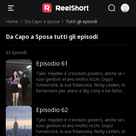
Home
/
Da Capo a Sposa
/
Tutti gli episodi
Da Capo a Sposa tutti gli episodi
63
Episodi
Episodio 61
Tyler Hayden è cresciuto povero, anche se i
suoi genitori erano molto ricchi. Dopo
l'università, la sua fidanzata, Nicky Linden, lo
ha lasciato per unirsi a Sky Corp e ha fatto
squadra con Felix Clark contro di lui. Al suo
primo giorno di lavoro, Tyler ha aiutato la
signora Owen e in qualche modo è finito in un
Episodio 62
matrimonio veloce con sua nipote, Maeve
Owen, la CEO di Sky Corp. Tyler si sentiva non
Tyler Hayden è cresciuto povero, anche se i
all'altezza per lei e voleva divorziare, ma col
suoi genitori erano molto ricchi. Dopo
tempo ha superato le sue insicurezze. Più
l'università, la sua fidanzata, Nicky Linden, lo