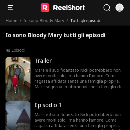
Home
/
Io sono Bloody Mary
/
Tutti gli episodi
Io sono Bloody Mary tutti gli episodi
48
Episodi
Trailer
Mare e il suo fidanzato Nick potrebbero non
avere molti soldi, ma hanno l'amore. Come
ragazza affidata senza una famiglia propria,
Mare sogna un matrimonio con la famiglia di
Nick al loro fianco, ma Nick è riservato sui suoi
parenti lontani. Poi, inaspettatamente, arriva
sua madre, invitando calorosamente Mare
Episodio 1
nella ricca e misteriosa famiglia Thornwood. Si
offre persino di ospitare il matrimonio nella
Mare e il suo fidanzato Nick potrebbero non
loro grande tenuta. Ma la mattina della
avere molti soldi, ma hanno l'amore. Come
cerimonia, una scoperta orribile infrange il
ragazza affidata senza una famiglia propria,