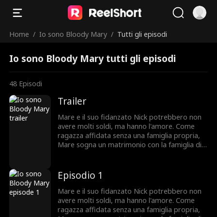
Home
/
Io sono Bloody Mary
/
Tutti gli episodi
Io sono Bloody Mary tutti gli episodi
48
Episodi
Trailer
Mare e il suo fidanzato Nick potrebbero non
avere molti soldi, ma hanno l'amore. Come
ragazza affidata senza una famiglia propria,
Mare sogna un matrimonio con la famiglia di
Nick al loro fianco, ma Nick è riservato sui suoi
parenti lontani. Poi, inaspettatamente, arriva
sua madre, invitando calorosamente Mare
Episodio 1
nella ricca e misteriosa famiglia Thornwood. Si
offre persino di ospitare il matrimonio nella
Mare e il suo fidanzato Nick potrebbero non
loro grande tenuta. Ma la mattina della
avere molti soldi, ma hanno l'amore. Come
cerimonia, una scoperta orribile infrange il
ragazza affidata senza una famiglia propria,