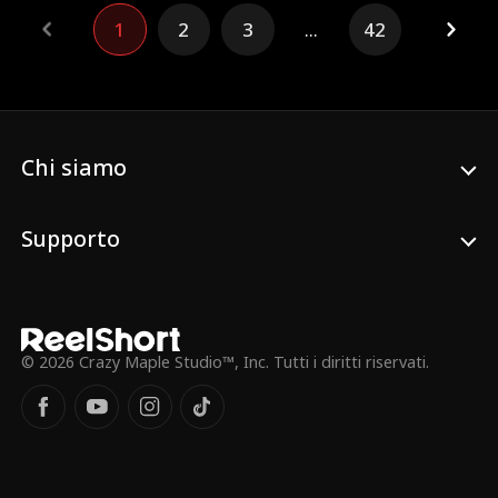
rende conto di aver scambiato Bella per il
1
2
3
...
42
suo vero amore. Successivamente trova
Elena, una donna che lo ama per quello
che è, non per la sua ricchezza o potere.
Determinato, Nick riprende tutto ciò che
aveva pianificato di dare a Bella e sceglie
di condividerlo con Elena, lasciando Bella
piena di rimpianti.
Chi siamo
Supporto
© 2026 Crazy Maple Studio™, Inc. Tutti i diritti riservati.