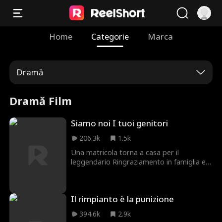
Home
Categorie
Marca
Dramă
Dramă Film
Siamo noi I tuoi genitori
206.3k
1.5k
Una matricola torna a casa per il
leggendario Ringraziamento in famiglia e
inizia a sospettare che qualcosa non vada
nei suoi genitori.
Il rimpianto è la punizione
394.6k
2.9k