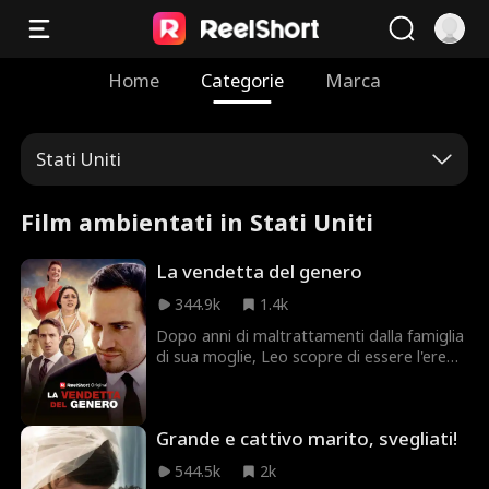
Home
Categorie
Marca
Stati Uniti
Film ambientati in Stati Uniti
La vendetta del genero
344.9k
1.4k
Dopo anni di maltrattamenti dalla famiglia
di sua moglie, Leo scopre di essere l'erede
di una vasta fortuna. Ora è il momento
della vendetta!
Grande e cattivo marito, svegliati!
544.5k
2k