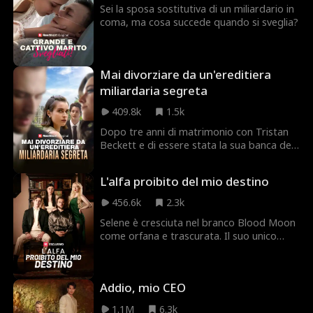
Sei la sposa sostitutiva di un miliardario in
coma, ma cosa succede quando si sveglia?
Mai divorziare da un'ereditiera
miliardaria segreta
409.8k
1.5k
Dopo tre anni di matrimonio con Tristan
Beckett e di essere stata la sua banca del
sangue ambulante, Joyce Powell
finalmente lo divorzia! Tristan pensava che
L'alfa proibito del mio destino
Joyce fosse una ragazza vanitosa che lo
aveva sposato solo per soldi, ma non
456.6k
2.3k
sapeva che lei è un'ereditiera segreta
Selene è cresciuta nel branco Blood Moon
miliardaria! Riuscirà Tristan a riconquistare
come orfana e trascurata. Il suo unico
il cuore di Joyce? O si innamorerà del
sogno è fuggire da chi la maltratta una
giovane e affascinante William Pope?
volta compiuti diciotto anni. Ma presto
scopre che il suo compagno è Jackson,
Addio, mio CEO
l'alfa del Blood Moon, l'uomo che odia e
da cui vuole scappare. Nel frattempo, un
1.1M
6.3k