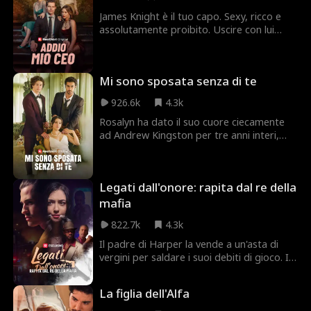
altro alfa sostiene di essere il suo vero
compagno...
James Knight è il tuo capo. Sexy, ricco e
assolutamente proibito. Uscire con lui
potrebbe rovinare la tua carriera, ma
amarlo ti spezzerà sicuramente il cuore.
Perché cosa c'è di peggio che sapere di
Mi sono sposata senza di te
volere qualcosa, oltre a sapere che non
potrai mai averla?
926.6k
4.3k
Rosalyn ha dato il suo cuore ciecamente
ad Andrew Kingston per tre anni interi,
solo per essere abbandonata come se
non fosse nulla. Al suo matrimonio con un
altro, lui si presenta per dirle che... è
Legati dall'onore: rapita dal re della
sempre stata tutto per lui?
mafia
822.7k
4.3k
Il padre di Harper la vende a un'asta di
vergini per saldare i suoi debiti di gioco. Il
suo destino sembra segnato finché Lucca
Saviano, capo della mafia italiana,
La figlia dell'Alfa
interviene per salvarla. Ma cosa vuole
l'uomo più pericoloso del sottobosco