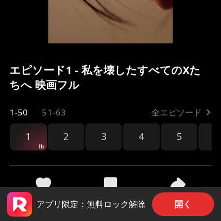
エピソード1 - 私を壊したすべてのXた
ちへ 映画フル
1-50
51-63
全エピソード
1
2
3
4
5
6
共有
1.5k
1.5k
開く
アプリ限定：無料ロック解除