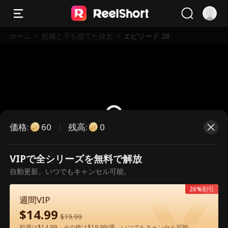
ホーム
/
総裁と子を捨てた彼女
/
エピソード 28
価格
:
残高
:
60
0
VIPで全シリーズを無料で解放
こちらは有料のエピソードです。視
自動更新。いつでもキャンセル可能。
聴いただくには解放が必要です。
26%割引
週間VIP
$
14.99
60
今すぐ解放
$
19.99
初週は$14.99、その後は$19.99/週。いつでもキャンセル可能。