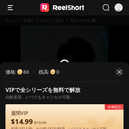
ホーム
/
総裁と子を捨てた彼女
/
エピソード 30
価格
:
残高
:
60
0
VIPで全シリーズを無料で解放
こちらは有料のエピソードです。視
自動更新。いつでもキャンセル可能。
聴いただくには解放が必要です。
26%割引
週間VIP
$
14.99
60
今すぐ解放
$
19.99
初週は$14.99、その後は$19.99/週。いつでもキャンセル可能。