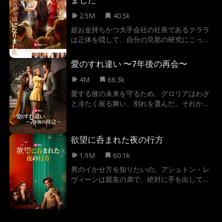
中、サブリナを捨てた元カレが現れ、ダニエ
ルをさらなる地獄に突き落とす。 耐えかねた
2.5M
40.5k
ダニエルは、ついに離婚を決意。 大切なもの
超お金持ちかつ大手会社の社長であるクララ
を失ったことに気づいたサブリナは…。
は正体を隠して、自分の旦那の研究にこっそ
り資金をサポートしていた。しかしその旦那
のミロはクララを裏切り、研究が完成に差し
愛のすれ違い 〜7年後の再会〜
掛かったタイミングで浮気するのである。今
までクララからのサポートを知らない旦那は
4M
66.3k
離婚を迫り、クララを侮辱するのである。が
愛する彼の未来を守るため、グロリアはわざ
っかりしたクララはそこで億万長者社長に戻
と冷たく振る舞い、別れを選んだ。それから
ると決心し、旦那のミロに与えた支援をすべ
七年、政略結婚を強いられた彼女の前に現れ
て取りやめた。しかし、旦那が真実に気づい
た婚約者の叔父は、かつての恋人であり、今
た時は既に時遅し…
や成功を手にした男性だった。再び交差する
欲望に呑まれた夜の行方
視線、蘇る想い、そして明かされていく誤解
と真実。すれ違い続けた二人に、もう一度愛
1.9M
60.1k
し合うチャンスは訪れるのか。
男のイかせ方を知りたいの。アシュトン・レ
ヴィーンは親友の弟で、絶対に手を出しては
いけない相手――だったはずなのに…あの
夜、バーのテーブルの下で理性を失った瞬間
から、すべてが変わった。彼に“セックスの先
生”を頼むルールはシンプル。キスしない。セ