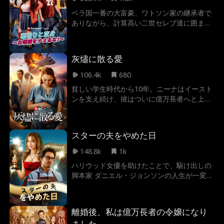
に、アイビーの彼氏とヴァネッサの浮気現場
ベラ国一番の大富豪、ワトソン家の継承者で
まで発覚 ！愛する人と親友に裏切られ、絶望
ありながら、計算高い二世セレブ達に囲まれ
の淵に立たされたアイビーは、幼馴染でアメ
る日々に嫌気がさしていた。そんな中、彼女
フト部のスター選手であるブレイクに助けを
は同じぽっちゃり系のマークに恋を落ちた。
求める 。果たして彼女は、奪われた輝かしい
彼がありのままのベラを愛していると信じた
スポットライトを取り戻すことができるの
灰燼に散る愛
彼女は素性を隠して、彼の為に全てを捧げ
か？
て、ハーバードへの入学さえ手配してあげ
106.4k
680
た。しかし、裏切りは彼女を痛かった。ベラ
貧しい学生時代から10年。ニーナはイースト
は、クラスメートのいじめっ子ジェシーと浮
ンを支え続け、彼はついに億万長者へと上り
気をしていた。それだけでなく、マークはワ
詰めた。しかし、栄光の頂点で彼を待ってい
トソンの跡継ぎと名乗り、学校の人気者にな
たのは、ビジネスパートナーキャンディスと
ろうとしていた。ベラは自分の体型を受け入
の甘い誘惑だった。挑発を繰り返す女、裏切
れて、きっぱりと彼と別れた。いじめっ子ら
スターの夫をやめた日
る夫。ニーナが絶縁を決意したその日、運命
に囲まれる中、ベラは見事に反撃できるだろ
の歯車が狂い出す。3人が乗り合わせた飛行
148.8k
1k
うか？
機が突如墜落事故に遭遇。生死を分ける極限
ハリウッド女優を助けたことで、駆け出しの
状態で、イーストンが手を差し伸べたのは愛
脚本家 ダニエル・ジョンソンの人生が一変す
人のキャンディスだった。双子を妊娠した身
る。それから10年、ダニエルはアメリカの恋
重の妻、ニーナを死の淵に見捨てて。
人と呼ばれる大スター サブリナ・ドノヴァン
と結婚し、専業主夫になる。しかし妻や子ど
離婚後、私は億万長者の令嬢になり
もからはぞんざいに扱われる日々。 そんな
ました