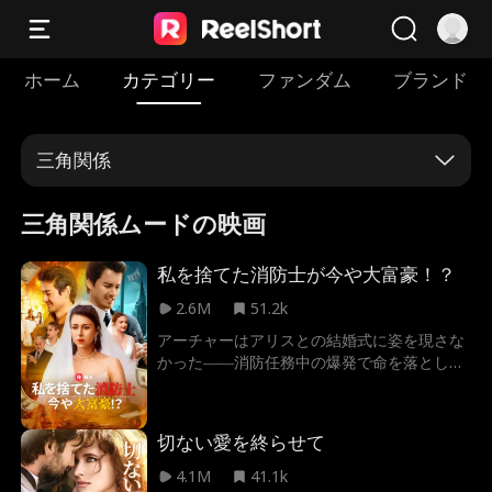
ホーム
カテゴリー
ファンダム
ブランド
三角関係
三角関係ムードの映画
私を捨てた消防士が今や大富豪！？
2.6M
51.2k
アーチャーはアリスとの結婚式に姿を現さな
かった――消防任務中の爆発で命を落とした
という噂が流れる。悲しみに暮れるアリスを
よそに、欲深い両親は彼女を嫌な男フィリッ
プに嫁がせようとする。新たな結婚式の日、
切ない愛を終らせて
アリスはついにアーチャーと再会するが、彼
は別の女性と婚約していた――。
4.1M
41.1k