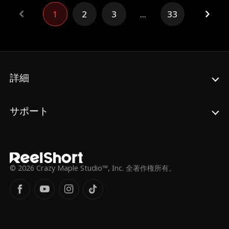
ックスしない。恋に落ちない。でも、レッス
1
2
3
...
33
ンをするたびに、体が素直になっていく。
「友達」だけじゃ、もう足りない。彼との“す
べて”を望むのは、欲張りすぎ？
詳細
サポート
© 2026 Crazy Maple Studio™, Inc. 全著作権所有。