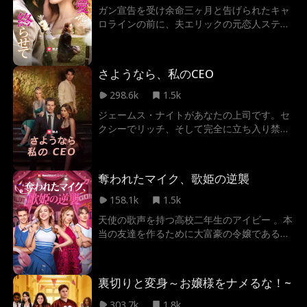
ガン宣告を受け余命三ヶ月と告げられたキャ
ロラインの前に、夫エリックの元恋人ステイ
シーが6歳の子供を連れて現れる。その子は
エリックの子だという。裏切りを重ねるエリ
ックに対し、キャロラインは絶望の中で離婚
さようなら、私のCEO
を決意する。彼女がいない生活が始まって初
めて、エリックは失った愛の大きさと彼女の
298.6k
1.5k
病気の真実を知る。しかしもう遅い。キャロ
ジェームス・ナイトがあなたの上司です。セ
ラインは最後の日々を彼を愛することに費や
クシーでリッチ、そして完全に立ち入り禁
すつもりはなく、自分自身のために生きるこ
止。彼とデートするとあなたのキャリアが台
とを選んだのだ。
無しになるかもしれませんが、彼を愛すると
確実にあなたの心は傷つきます。なぜなら、
奪われたマイク、歌姫の逆襲
自分が何かを望んでいるのに、それを決して
手に入れることができないと知ることより悪
158.1k
1.5k
いことがあるでしょうか?
天使の歌声を持つ高校二年生のアイビー 。本
当の友達を作るために大富豪の令嬢であるこ
とを隠す彼女は、ヴァネッサという親友を得
て幸せな日々を送るはずだった 。しかし、ヴ
ァネッサにとってアイビーはただの都合のい
裏切りと変身～お嬢様をナメるな！~
い道具 ！巧みな言葉でアイビーを操り、自分
の歌の影武者として利用していたのだ。さら
303.7k
1.8k